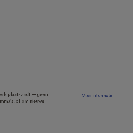
n,
gebaseerd
op
de
bronnen
erk plaatsvindt — geen 
Meer informatie
mma's, of om nieuwe 