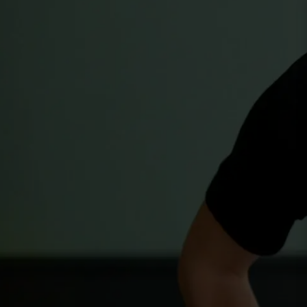
All-in-One
AI-Workspace
Geliefd
door
d
advocaten.