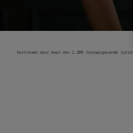
Libra is een juridische AI-tool die je ondersteunt i
ontwikkeld dóór advocaten, vóór advocaten.
Vertrouwd door meer dan 1.200 toonaangevende jurid