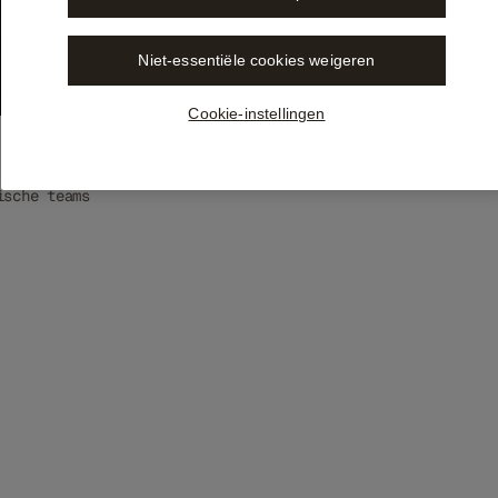
n je dagelijkse werk –
Niet-essentiële cookies weigeren
Cookie-instellingen
ische teams