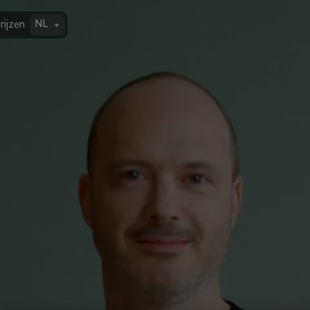
NL
rijzen