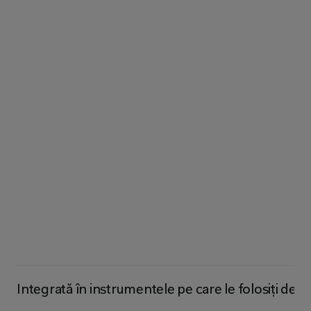
Inteligență
Artificială
în
care
put
Integrată în instrumentele pe care le folosiți deja