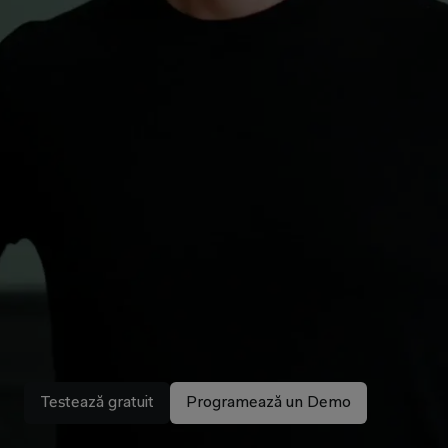
Descoperiți noua campanie
Spațiu
de
lucru
all-in-one
bazat
pe
AI
Libra este o soluție de inteligență artificială
juridică creată pentru a vă sprijini activitatea
zilnică. Dezvoltată de avocați, pentru avocați.
Testează gratuit
Programează un Demo