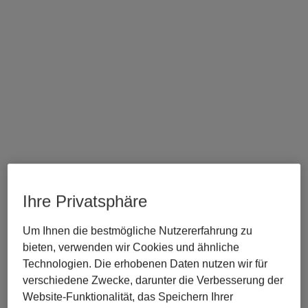
Ihre Privatsphäre
Zurück zu Journal
Um Ihnen die bestmögliche Nutzererfahrung zu
Libra expandiert nach Polen: 
bieten, verwenden wir Cookies und ähnliche
Technologien. Die erhobenen Daten nutzen wir für
Vertrauenswürdige LEX-
verschiedene Zwecke, darunter die Verbesserung der
Inhalte von Wolters Kluwer 
Website-Funktionalität, das Speichern Ihrer