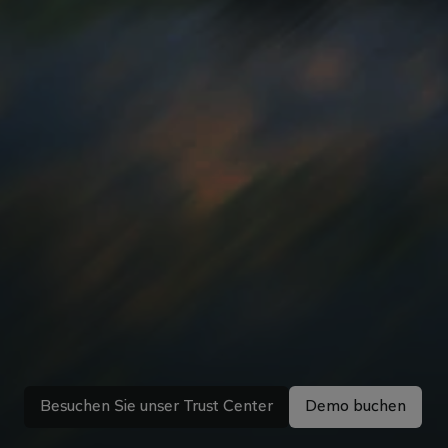
S
i
c
h
e
r
h
e
i
t
u
n
d
D
a
t
e
n
s
c
h
u
t
z
b
e
i
L
i
b
r
a
Besuchen Sie unser Trust Center
Demo buchen