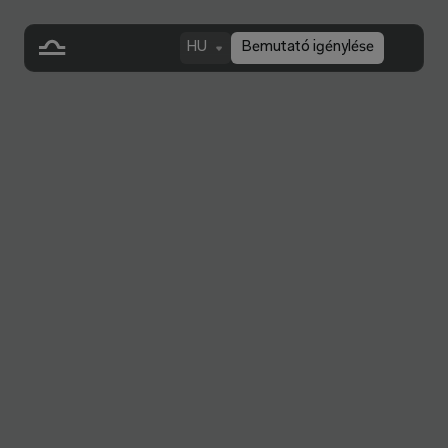
HU
Bemutató igénylése