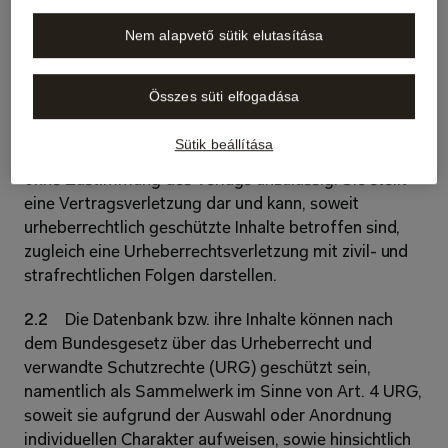
der mit dem Anmeldecode registrierten individuellen 
Nem alapvető sütik elutasítása
E-Mail-Adressen (Named-User-Modell); eine ohne 
Personenbezug nur auf die Höchstzahl gleichzeitiger 
Zugriffe begrenzte Nutzung (Concurrent-User-
Összes süti elfogadása
Modell) ist ausgeschlossen. Die Weitergabe der 
Zugangsdaten innerhalb der Organisation der Kundin 
Sütik beállítása
/ des Kunden sowie an aussenstehende Dritte ist 
ohne Zustimmung des Verlags unzulässig. Sie stellt 
eine Vertragsverletzung dar und kann, soweit 
urheberrechtlich geschützte Inhalte betroffen sind, 
zugleich eine Urheberrechtsverletzung mit zivil- und 
strafrechtlichen Folgen darstellen. 
2.2 
Die Datenbank bzw. ihre Inhalte können nach 
dem Bundesgesetz über das Urheberrecht und 
verwandte Schutzrechte (URG) geschützt sein, 
namentlich als Sammelwerk im Sinne von Art. 4 URG, 
soweit sie aufgrund der Auswahl oder Anordnung 
individuellen Charakter aufweisen, sowie hinsichtlich 