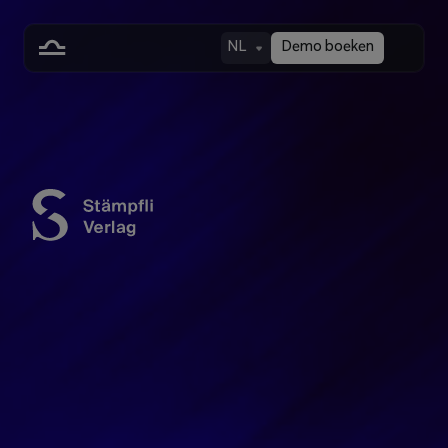
NL
Demo boeken
Stämpfli | Libra
Confidence in every 
case.