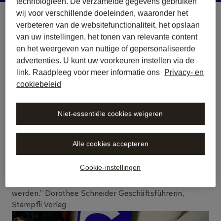
technologieën. De verzamelde gegevens gebruiken
wij voor verschillende doeleinden, waaronder het
verbeteren van de websitefunctionaliteit, het opslaan
van uw instellingen, het tonen van relevante content
en het weergeven van nuttige of gepersonaliseerde
advertenties. U kunt uw voorkeuren instellen via de
Libra built for 
link. Raadpleeg voor meer informatie ons
Privacy- en
Swiss legal practice.
cookiebeleid
The authority of Swiss law, the confidence of
verifiable AI.
Niet-essentiële cookies weigeren
“Juristische Fachinhalte entfalten ihren Wert dort, wo
Entscheidungen getroffen werden – nicht im Re-gal,
Alle cookies accepteren
sondern unmittelbar im Arbeitsprozess. Mit Libra by
Wolters Kluwer erreichen unsere Inhalte Juristinnen und
Cookie-instellingen
Juristen direkt in der Recherche, im Entwurf und in der
Prüfung. Also in dem Moment, in dem sie gebraucht
werden.” Dorothee Schneider Geschäftsführerin,
Stämpfli Verlag