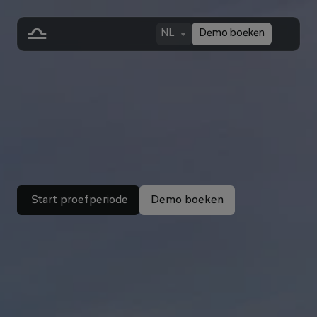
NL
Demo boeken
A
l
l
-
i
n
-
O
n
e
A
I
W
o
r
k
s
p
 Start proefperiode
Demo boeken
Welcome back. 
How can Libra help you?