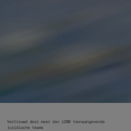
Give Libra a task or ask a question...
Tools
Research
Vertrouwd door meer dan 1200 toonaangevende 
juridische teams