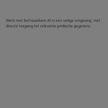
R
e
s
e
a
r
c
h
,
d
r
a
f
t
i
n
g
e
n
r
e
v
i
e
w
,
a
l
Werk met betrouwbare AI in een veilige omgeving, met
directe toegang tot relevante juridische gegevens.