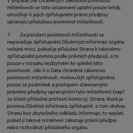
V případě Dat chráněných zákonnou povinností 
mlčenlivosti se toto ustanovení uplatní pouze tehdy, 
umožňují-li jejich zpřístupnění právní předpisy 
upravující příslušnou povinnost mlčenlivosti.
7.       Za porušení povinnosti mlčenlivosti se 
nepovažuje zpřístupnění Důvěrných informací orgánu 
veřejné moci, pokud je příslušná Strana k takovému 
zpřístupnění povinna podle právních předpisů, a to 
pouze v rozsahu nezbytném ke splnění této 
povinnosti. Jde-li o Data chráněná zákonnou 
povinností mlčenlivosti, mohou být zpřístupněna 
pouze za podmínek a postupem stanovenými 
právními předpisy upravujícími tuto mlčenlivost (např. 
za účasti příslušné profesní komory). Strana, která je 
povinna Důvěrné informace zpřístupnit, o tom druhou 
Stranu bez zbytečného odkladu informuje; to neplatí, 
pokud jí takové oznámení zakazuje právní předpis 
nebo rozhodnutí příslušného orgánu.