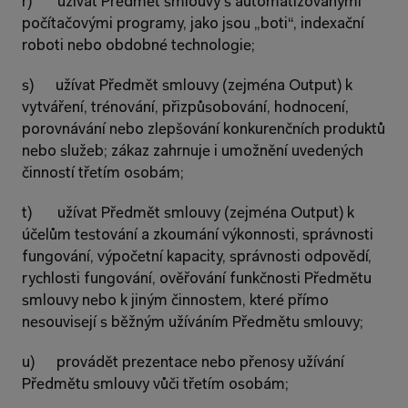
r)       užívat Předmět smlouvy s automatizovanými 
počítačovými programy, jako jsou „boti“, indexační 
roboti nebo obdobné technologie;
s)      užívat Předmět smlouvy (zejména Output) k 
vytváření, trénování, přizpůsobování, hodnocení, 
porovnávání nebo zlepšování konkurenčních produktů 
nebo služeb; zákaz zahrnuje i umožnění uvedených 
činností třetím osobám;
t)       užívat Předmět smlouvy (zejména Output) k 
účelům testování a zkoumání výkonnosti, správnosti 
fungování, výpočetní kapacity, správnosti odpovědí, 
rychlosti fungování, ověřování funkčnosti Předmětu 
smlouvy nebo k jiným činnostem, které přímo 
nesouvisejí s běžným užíváním Předmětu smlouvy;
u)      provádět prezentace nebo přenosy užívání 
Předmětu smlouvy vůči třetím osobám;