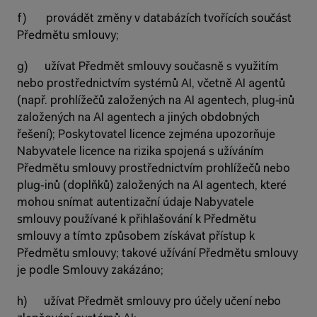
f)       provádět změny v databázích tvořících součást 
Předmětu smlouvy;
g)      užívat Předmět smlouvy současně s využitím 
nebo prostřednictvím systémů AI, včetně AI agentů 
(např. prohlížečů založených na AI agentech, plug‑inů 
založených na AI agentech a jiných obdobných 
řešení); Poskytovatel licence zejména upozorňuje 
Nabyvatele licence na rizika spojená s užíváním 
Předmětu smlouvy prostřednictvím prohlížečů nebo 
plug‑inů (doplňků) založených na AI agentech, které 
mohou snímat autentizační údaje Nabyvatele 
smlouvy používané k přihlašování k Předmětu 
smlouvy a tímto způsobem získávat přístup k 
Předmětu smlouvy; takové užívání Předmětu smlouvy 
je podle Smlouvy zakázáno;
h)      užívat Předmět smlouvy pro účely učení nebo 