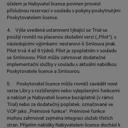
účelem je Nabyvatel licence povinen provést 
příslušnou rezervaci v souladu s pokyny poskytnutými 
Poskytovatelem licence.
4.    Výše uvedená ustanovení týkající se Trial se 
použijí rovněž na placenou zkušební verzi („Pilot“), s 
následujícími výjimkami: nestanoví-li Smlouva jinak, 
Pilot trvá 4 až 6 týdnů; Pilot je zpoplatněn v souladu 
se Smlouvou; Pilot může zahrnovat dodatečné 
implementační služby v souladu s aktuální nabídkou 
Poskytovatele licence a Smlouvou.
5.     Poskytovatel licence může rovněž zavádět nové 
verze Libry s rozšířenými nebo vylepšenými funkcemi 
a nabízet je Nabyvateli licence bezúplatně (v rámci 
Trial) nebo za dodatečný poplatek, označované ve 
VOP jako „Prémiové funkce“. Prémiové funkce 
mohou zahrnovat zejména integraci služeb třetích 
stran. Přijetím nabídky Nabyvatelem licence dochází k 