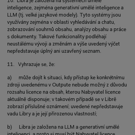
10.  Libra je založena na systémech umělé 
inteligence, zejména generativní umělé inteligence a 
LLM (tj. velké jazykové modely). Tyto systémy jsou 
využívány zejména v oblasti vyhledávání a chatu, 
zobrazování souhrnů obsahu, analýzy obsahu a práce 
s dokumenty. Takové funkcionality podléhají 
neustálému vývoji a změnám a výše uvedený výčet 
nepředstavuje úplný ani uzavřený seznam.
11.   Vyhrazuje se, že:
a)      může dojít k situaci, kdy přístup ke konkrétnímu 
zdroji uvedenému v Outpute nebude možný z důvodu 
rozsahu licence na obsah, kterou Nabyvatel licence 
aktuálně disponuje; v takovém případě se v Librě 
zobrazí příslušné oznámení; uvedené nepředstavuje 
vadu Libry a je její přirozenou vlastností;
b)      Libra je založena na LLM a generativní umělé 
inteligenci, a proto si musí být Nabyvatel licence 