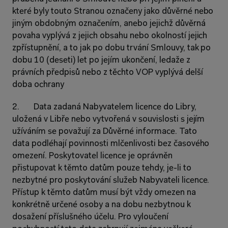
které byly touto Stranou označeny jako důvěrné nebo 
jiným obdobným označením, anebo jejichž důvěrná 
povaha vyplývá z jejich obsahu nebo okolností jejich 
zpřístupnění, a to jak po dobu trvání Smlouvy, tak po 
dobu 10 (deseti) let po jejím ukončení, ledaže z 
právních předpisů nebo z těchto VOP vyplývá delší 
doba ochrany
2.       Data zadaná Nabyvatelem licence do Libry, 
uložená v Libře nebo vytvořená v souvislosti s jejím 
užíváním se považují za Důvěrné informace. Tato 
data podléhají povinnosti mlčenlivosti bez časového 
omezení. Poskytovatel licence je oprávněn 
přistupovat k těmto datům pouze tehdy, je-li to 
nezbytné pro poskytování služeb Nabyvateli licence. 
Přístup k těmto datům musí být vždy omezen na 
konkrétně určené osoby a na dobu nezbytnou k 
dosažení příslušného účelu. Pro vyloučení 