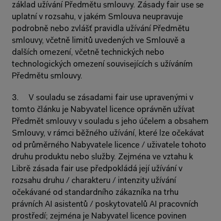
základ užívání Předmětu smlouvy. Zásady fair use se 
uplatní v rozsahu, v jakém Smlouva neupravuje 
podrobně nebo zvlášť pravidla užívání Předmětu 
smlouvy, včetně limitů uvedených ve Smlouvě a 
dalších omezení, včetně technických nebo 
technologických omezení souvisejících s užíváním 
Předmětu smlouvy.
3.     V souladu se zásadami fair use upravenými v 
tomto článku je Nabyvatel licence oprávněn užívat 
Předmět smlouvy v souladu s jeho účelem a obsahem 
Smlouvy, v rámci běžného užívání, které lze očekávat 
od průměrného Nabyvatele licence / uživatele tohoto 
druhu produktu nebo služby. Zejména ve vztahu k 
Librě zásada fair use předpokládá její užívání v 
rozsahu druhu / charakteru / intenzity užívání 
očekávané od standardního zákazníka na trhu 
právních AI asistentů / poskytovatelů AI pracovních 
prostředí; zejména je Nabyvatel licence povinen 