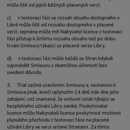
může lišit od jejích běžných placených verzí;
c)      v testovací fázi se rozsah obsahu dostupného v 
Librě může lišit od rozsahu dostupného v placené 
verzi; zejména může mít Nabyvatel licence v testovací 
fázi přístup k širšímu rozsahu obsahu než po dobu 
trvání Smlouvy týkající se placené verze Libry;
d)      v testovací fázi může každá ze Stran kdykoli 
vypovědět Smlouvu s okamžitou účinností bez 
uvedení důvodu.
3.     Trial začíná uzavřením Smlouvy a, nestanoví-li 
Smlouva jinak, končí uplynutím 14 dnů ode dne jeho 
zahájení, což znamená, že smluvní vztah týkající se 
bezplatného užívání Libry zaniká. Poskytovatel 
licence může Nabyvateli licence poskytnout možnost 
plynulého přechodu z testovací fáze na placené 
užívání Libry ve verzi určené Stranami. Za tímto 