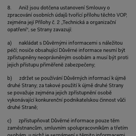
8.      Aniž jsou dotčena ustanovení Smlouvy o 
zpracování osobních údajů tvořící přílohu těchto VOP, 
zejména její Přílohy č. 2 „Technická a organizační 
opatření“, se Strany zavazují:
a)      nakládat s Důvěrnými informacemi s náležitou 
péčí; nosiče obsahující Důvěrné informace nesmí být 
zpřístupněny neoprávněným osobám a musí být proti 
jejich přístupu přiměřeně zabezpečeny;
b)      zdržet se používání Důvěrných informací k újmě 
druhé Strany; za takové použití k újmě druhé Strany 
se považuje zejména jejich zpřístupnění osobě 
vykonávající konkurenční podnikatelskou činnost vůči 
druhé Straně;
c)      zpřístupňovat Důvěrné informace pouze těm 
zaměstnancům, smluvním spolupracovníkům a třetím 
osobám, u nichž je seznámení s těmito informacemi 