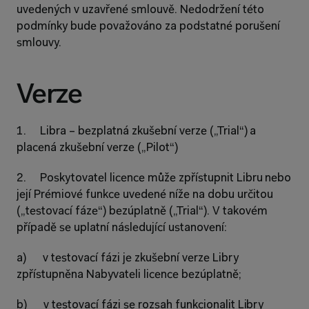
uvedených v uzavřené smlouvě. Nedodržení této 
podmínky bude považováno za podstatné porušení 
smlouvy.
Verze
1.     Libra – bezplatná zkušební verze („Trial“) a 
placená zkušební verze („Pilot“)
2.     Poskytovatel licence může zpřístupnit Libru nebo 
její Prémiové funkce uvedené níže na dobu určitou 
(„testovací fáze“) bezúplatně („Trial“). V takovém 
případě se uplatní následující ustanovení:
a)      v testovací fázi je zkušební verze Libry 
zpřístupněna Nabyvateli licence bezúplatně;
b)      v testovací fázi se rozsah funkcionalit Libry 