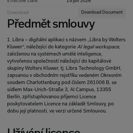
Effective Date
15 jun 2026
Download
Download Document
Předmět smlouvy
1. Libra – digitální aplikaci s názvem „Libra by Wolters 
Kluwer“, náležející do kategorie 
AI legal workspace
, 
založenou na systémech umělé inteligence, 
vytvořenou společností náležející do kapitálové 
skupiny Wolters Kluwer, tj. Libra Technology GmbH, 
zapsanou v obchodním rejstříku vedeném Okresním 
soudem Charlottenburg pod číslem 261006 B, se 
sídlem Max-Urich-Straße 3, AI Campus, 13355 
Berlín, zpřístupňovanou příjemci Licence 
poskytovatelem Licence na základě Smlouvy, po 
dobu její platnosti, ve verzi určené Smlouvou.