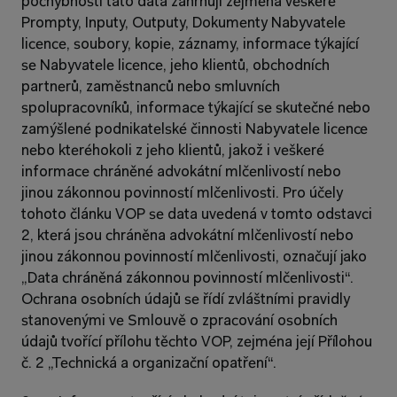
pochybností tato data zahrnují zejména veškeré 
Prompty, Inputy, Outputy, Dokumenty Nabyvatele 
licence, soubory, kopie, záznamy, informace týkající 
se Nabyvatele licence, jeho klientů, obchodních 
partnerů, zaměstnanců nebo smluvních 
spolupracovníků, informace týkající se skutečné nebo 
zamýšlené podnikatelské činnosti Nabyvatele licence 
nebo kteréhokoli z jeho klientů, jakož i veškeré 
informace chráněné advokátní mlčenlivostí nebo 
jinou zákonnou povinností mlčenlivosti. Pro účely 
tohoto článku VOP se data uvedená v tomto odstavci 
2, která jsou chráněna advokátní mlčenlivostí nebo 
jinou zákonnou povinností mlčenlivosti, označují jako 
„Data chráněná zákonnou povinností mlčenlivosti“. 
Ochrana osobních údajů se řídí zvláštními pravidly 
stanovenými ve Smlouvě o zpracování osobních 
údajů tvořící přílohu těchto VOP, zejména její Přílohou 
č. 2 „Technická a organizační opatření“.