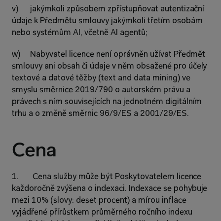
v)      jakýmkoli způsobem zpřístupňovat autentizační 
údaje k Předmětu smlouvy jakýmkoli třetím osobám 
nebo systémům AI, včetně AI agentů;
w)     Nabyvatel licence není oprávněn užívat Předmět 
smlouvy ani obsah či údaje v něm obsažené pro účely 
textové a datové těžby (text and data mining) ve 
smyslu směrnice 2019/790 o autorském právu a 
právech s ním souvisejících na jednotném digitálním 
trhu a o změně směrnic 96/9/ES a 2001/29/ES.
Cena 
1.       Cena služby může být Poskytovatelem licence 
každoročně zvýšena o indexaci. Indexace se pohybuje 
mezi 10% (slovy: deset procent) a mírou inflace 
vyjádřené přírůstkem průměrného ročního indexu 