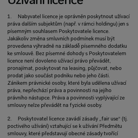
Užívání licence
1.     Nabyvatel licence je oprávněn poskytnout užívací 
práva dalším subjektům (např. v rámci holdingu) jen s 
písemným souhlasem Poskytovatele licence. 
Jakákoliv změna smluvních podmínek musí být 
provedena výhradně na základě̌ písemného dodatku 
ke smlouvě. Bez písemné dohody s Poskytovatelem 
licence není dovoleno užívací právo převádět, 
pronajímat, poskytovat na leasing, půjčovat, nebo 
prodat jako součást podniku nebo jeho části. 
Zánikem právnické osoby, které byla udělena užívací 
práva, nepřechází práva a povinnosti na jejího 
právního nástupce. Práva a povinnosti vyplývající ze 
smlouvy nelze převádět na fyzické osoby.
2.     Poskytovatel licence zavádí zásady „fair use“ (tj. 
poctivého užívání) vztahující se k užívání Předmětu 
smlouvy, které představují obecné zásady tvořící 