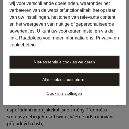
wij voor verschillende doeleinden, waaronder het
smlouvy, ani k jeho součástem či částem zejména: 
verbeteren van de websitefunctionaliteit, het opslaan
van uw instellingen, het tonen van relevante content
a)      šířit Předmět smlouvy; 
en het weergeven van nuttige of gepersonaliseerde
b)      pořizovat kopie Předmětu smlouvy; 
advertenties. U kunt uw voorkeuren instellen via de
link. Raadpleeg voor meer informatie ons
Privacy- en
c)      zpřístupňovat Předmět smlouvy jakýmkoli jiným 
cookiebeleid
způsobem, než je výslovně povoleno ve Smlouvě, 
včetně zpřístupňování z FTP serverů, na webových 
Niet-essentiële cookies weigeren
stránkách nebo z jiných zařízení, která by vedla k jeho 
dostupnosti jiným subjektům než Nabyvateli licence; 
Alle cookies accepteren
d)      dekompilovat ani deassemblovat Předmět 
smlouvy nebo jeho software;
Cookie-instellingen
e)      provádět překlady, úpravy, přizpůsobení, změny 
uspořádání nebo jakékoli jiné změny Předmětu 
smlouvy nebo jeho softwaru, včetně odstraňování 
případných chyb;