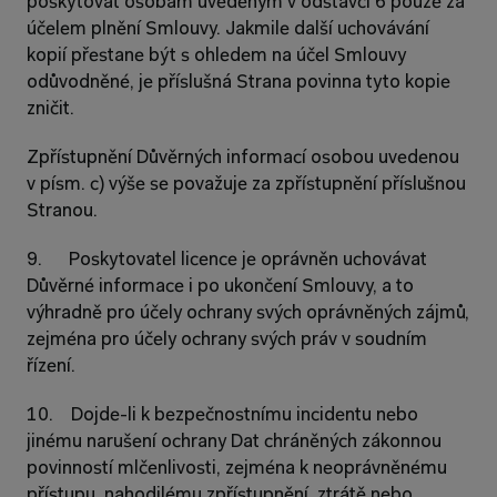
poskytovat osobám uvedeným v odstavci 6 pouze za 
účelem plnění Smlouvy. Jakmile další uchovávání 
kopií přestane být s ohledem na účel Smlouvy 
odůvodněné, je příslušná Strana povinna tyto kopie 
zničit.
Zpřístupnění Důvěrných informací osobou uvedenou 
v písm. c) výše se považuje za zpřístupnění příslušnou 
Stranou.
9.      Poskytovatel licence je oprávněn uchovávat 
Důvěrné informace i po ukončení Smlouvy, a to 
výhradně pro účely ochrany svých oprávněných zájmů, 
zejména pro účely ochrany svých práv v soudním 
řízení.
10.    Dojde-li k bezpečnostnímu incidentu nebo 
jinému narušení ochrany Dat chráněných zákonnou 
povinností mlčenlivosti, zejména k neoprávněnému 
přístupu, nahodilému zpřístupnění, ztrátě nebo 