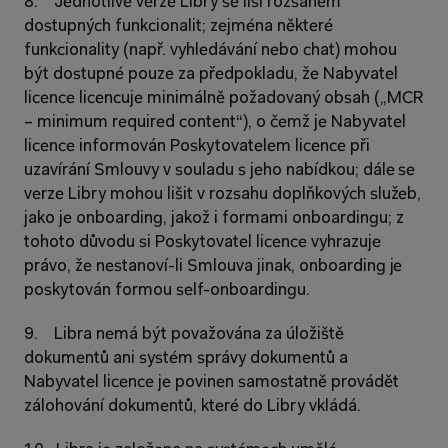
8.    Jednotlivé verze Libry se liší rozsahem 
dostupných funkcionalit; zejména některé 
funkcionality (např. vyhledávání nebo chat) mohou 
být dostupné pouze za předpokladu, že Nabyvatel 
licence licencuje minimálně požadovaný obsah („MCR 
– minimum required content“), o čemž je Nabyvatel 
licence informován Poskytovatelem licence při 
uzavírání Smlouvy v souladu s jeho nabídkou; dále se 
verze Libry mohou lišit v rozsahu doplňkových služeb, 
jako je onboarding, jakož i formami onboardingu; z 
tohoto důvodu si Poskytovatel licence vyhrazuje 
právo, že nestanoví-li Smlouva jinak, onboarding je 
poskytován formou self-onboardingu.
9.    Libra nemá být považována za úložiště 
dokumentů ani systém správy dokumentů a 
Nabyvatel licence je povinen samostatně provádět 
zálohování dokumentů, které do Libry vkládá.