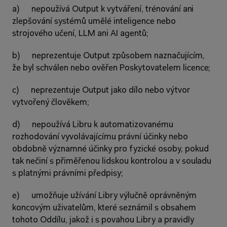
a)      nepoužívá Output k vytváření, trénování ani 
zlepšování systémů umělé inteligence nebo 
strojového učení, LLM ani AI agentů;
b)      neprezentuje Output způsobem naznačujícím, 
že byl schválen nebo ověřen Poskytovatelem licence;
c)      neprezentuje Output jako dílo nebo výtvor 
vytvořený člověkem;
d)      nepoužívá Libru k automatizovanému 
rozhodování vyvolávajícímu právní účinky nebo 
obdobně významné účinky pro fyzické osoby, pokud 
tak nečiní s přiměřenou lidskou kontrolou a v souladu 
s platnými právními předpisy;
e)      umožňuje užívání Libry výlučně oprávněným 
koncovým uživatelům, které seznámil s obsahem 
tohoto Oddílu, jakož i s povahou Libry a pravidly 