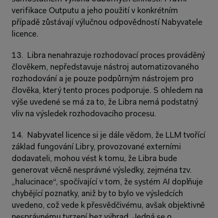
verifikace Outputu a jeho použití v konkrétním 
případě zůstávají výlučnou odpovědností Nabyvatele 
licence.
13.  Libra nenahrazuje rozhodovací proces prováděný 
člověkem, nepředstavuje nástroj automatizovaného 
rozhodování a je pouze podpůrným nástrojem pro 
člověka, který tento proces podporuje. S ohledem na 
výše uvedené se má za to, že Libra nemá podstatný 
vliv na výsledek rozhodovacího procesu.
14.  Nabyvatel licence si je dále vědom, že LLM tvořící 
základ fungování Libry, provozované externími 
dodavateli, mohou vést k tomu, že Libra bude 
generovat věcně nesprávné výsledky, zejména tzv. 
„halucinace“, spočívající v tom, že systém AI doplňuje 
chybějící poznatky, aniž by to bylo ve výsledcích 
uvedeno, což vede k přesvědčivému, avšak objektivně 
nesprávnému tvrzení bez výhrad. Jedná se o 