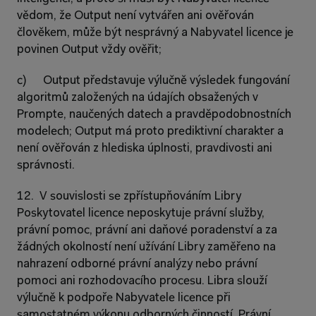
vědom, že Output není vytvářen ani ověřován 
člověkem, může být nesprávný a Nabyvatel licence je 
povinen Output vždy ověřit;
c)      Output představuje výlučně výsledek fungování 
algoritmů založených na údajích obsažených v 
Prompte, naučených datech a pravděpodobnostních 
modelech; Output má proto prediktivní charakter a 
není ověřován z hlediska úplnosti, pravdivosti ani 
správnosti.
12.  V souvislosti se zpřístupňováním Libry 
Poskytovatel licence neposkytuje právní služby, 
právní pomoc, právní ani daňové poradenství a za 
žádných okolností není užívání Libry zaměřeno na 
nahrazení odborné právní analýzy nebo právní 
pomoci ani rozhodovacího procesu. Libra slouží 
výlučně k podpoře Nabyvatele licence při 
samostatném výkonu odborných činností. Právní 