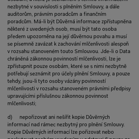
nezbytné v souvislosti s plněním Smlouvy, a dále 
auditorům, právním poradcům a finančním 
poradcům. Má-li být Důvěrná informace zpřístupněna 
některé z uvedených osob, musí být tato osoba 
předem upozorněna na její důvěrnou povahu a musí 
se písemně zavázat k zachování mlčenlivosti alespoň 
v rozsahu stanoveném touto Smlouvou. Jde-li o Data 
chráněná zákonnou povinností mlčenlivosti, lze je 
zpřístupnit pouze osobám, které se s nimi nezbytně 
potřebují seznámit pro účely plnění Smlouvy, a pouze 
tehdy, jsou-li tyto osoby vázány povinností 
mlčenlivosti v rozsahu stanoveném právními předpisy 
upravujícími příslušnou zákonnou povinnost 
mlčenlivosti;
d)      nepořizovat ani nešířit kopie Důvěrných 
informací nad rámec nezbytný pro plnění Smlouvy. 
Kopie Důvěrných informací lze pořizovat nebo 