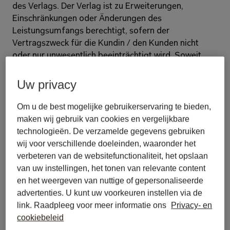
des Verlags. Der Verlag ist zu Erweiterungen, 
Einschränkungen oder Änderungen des 
Leistungsumfangs berechtigt, sofern der 
Vertragszweck für die Kundin / den Kunden nicht 
oder nur unwesentlich beeinträchtigt wird. Soweit 
diese Änderungen zu einer wesentlichen 
Beschränkung des Leistungsumfangs führen, ist die 
Uw privacy
Kundin / der Kunde berechtigt, den Vertrag innerhalb 
eines Monats ab Eintritt der wesentlichen 
Om u de best mogelijke gebruikerservaring te bieden,
Beschränkung aus wichtigem Grund mit sofortiger 
maken wij gebruik van cookies en vergelijkbare
Wirkung zu kündigen. Macht die Kundin / der Kunde 
technologieën. De verzamelde gegevens gebruiken
von diesem Recht keinen Gebrauch, wird der Vertrag 
wij voor verschillende doeleinden, waaronder het
mit dem geänderten Leistungsumfang fortgeführt. 
verbeteren van de websitefunctionaliteit, het opslaan
van uw instellingen, het tonen van relevante content
2. Nutzungsumfang, Urheberrecht und 
en het weergeven van nuttige of gepersonaliseerde
Datenbankschutz 
advertenties. U kunt uw voorkeuren instellen via de
link. Raadpleeg voor meer informatie ons
Privacy- en
2.1 
Die Nutzung erfolgt personengebunden 
cookiebeleid
ausschliesslich durch die Inhaberinnen und Inhaber 