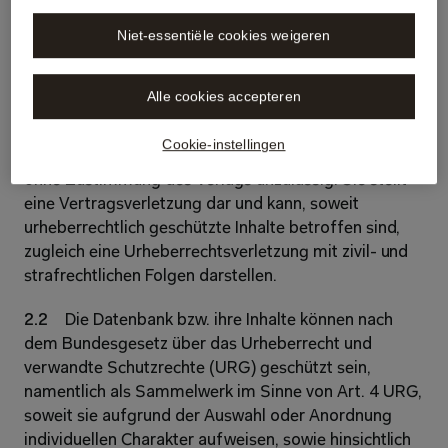
der mit dem Anmeldecode registrierten individuellen 
Niet-essentiële cookies weigeren
E-Mail-Adressen (Named-User-Modell); eine ohne 
Personenbezug nur auf die Höchstzahl gleichzeitiger 
Zugriffe begrenzte Nutzung (Concurrent-User-
Alle cookies accepteren
Modell) ist ausgeschlossen. Die Weitergabe der 
Zugangsdaten innerhalb der Organisation der Kundin 
Cookie-instellingen
/ des Kunden sowie an aussenstehende Dritte ist 
ohne Zustimmung des Verlags unzulässig. Sie stellt 
eine Vertragsverletzung dar und kann, soweit 
urheberrechtlich geschützte Inhalte betroffen sind, 
zugleich eine Urheberrechtsverletzung mit zivil- und 
strafrechtlichen Folgen darstellen. 
2.2 
Die Datenbank bzw. ihre Inhalte können nach 
dem Bundesgesetz über das Urheberrecht und 
verwandte Schutzrechte (URG) geschützt sein, 
namentlich als Sammelwerk im Sinne von Art. 4 URG, 
soweit sie aufgrund der Auswahl oder Anordnung 
individuellen Charakter aufweisen, sowie hinsichtlich 