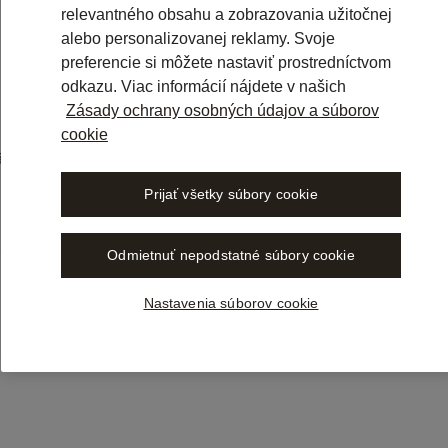
relevantného obsahu a zobrazovania užitočnej
alebo personalizovanej reklamy. Svoje
preferencie si môžete nastaviť prostredníctvom
odkazu. Viac informácií nájdete v našich
Zásady ochrany osobných údajov a súborov
cookie
Učte sa vlastným tempo
väzbou k produktu alebo ak
Libra Academy pokrýva všet
postupy: príručky, návody a
Prijať všetky súbory cookie
Navštívte našu Akadémiu
Odmietnuť nepodstatné súbory cookie
Nastavenia súborov cookie