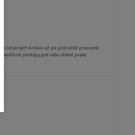
m
ko od prvých krokov až po pokročilé pracovné
 osvedčené postupy pre vašu oblasť praxe.