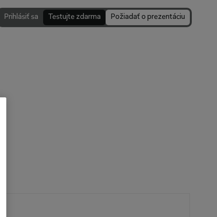
Prihlásiť sa
Testujte zdarma
Požiadať o prezentáciu