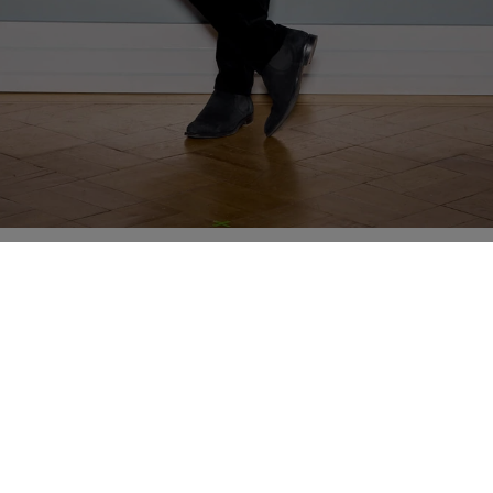
Produkt
Zdroje
S
Prehľad
Žurnál
A
Add-ins
Vzdelávanie
K
Právny obsah
Bezpečnosť
K
L
Ceny
Zostaňte v obraze s naším bulletinom Libra.