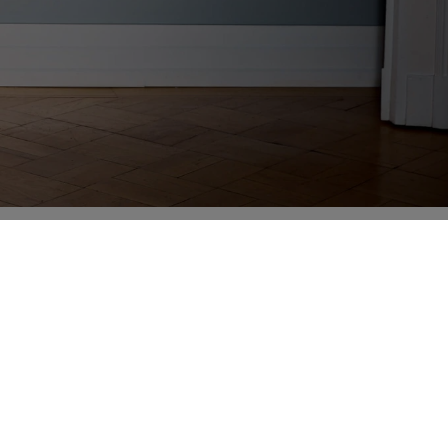
poločnosť
Právne informácie
bout
Údaje
ariéra
Podmienky
ontakt
Tiráž
Cookie Preferences
inkedIn