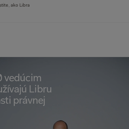
stite, ako Libra
0 vedúcim 
ívajú Libru 
ti právnej 