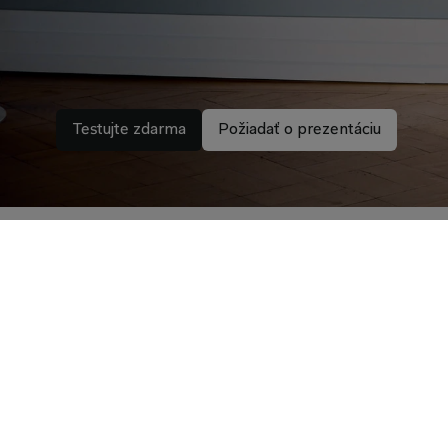
Testujte zdarma
Požiadať o prezentáciu