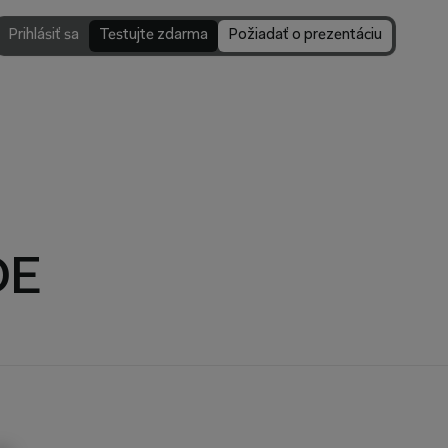
Prihlásiť sa
Testujte zdarma
Požiadať o prezentáciu
DE