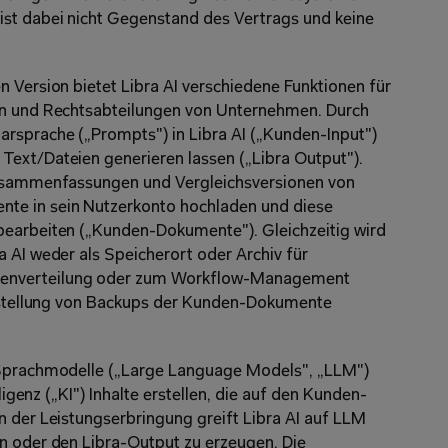
ist dabei nicht Gegenstand des Vertrags und keine 
 Version bietet Libra AI verschiedene Funktionen für 
en und Rechtsabteilungen von Unternehmen. Durch 
rsprache („Prompts") in Libra AI („Kunden-Input") 
ext/Dateien generieren lassen („Libra Output"). 
Zusammenfassungen und Vergleichsversionen von 
e in sein Nutzerkonto hochladen und diese 
bearbeiten („Kunden-Dokumente"). Gleichzeitig wird 
 AI weder als Speicherort oder Archiv für 
enverteilung oder zum Workflow-Management 
Erstellung von Backups der Kunden-Dokumente 
 Sprachmodelle („Large Language Models", „LLM") 
lligenz („KI") Inhalte erstellen, die auf den Kunden-
n der Leistungserbringung greift Libra AI auf LLM 
n oder den Libra-Output zu erzeugen. Die 