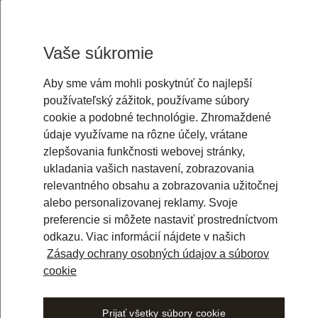
Allgemeine Geschäftsbedingu
Vaše súkromie
1. Anwendungsbereich
Aby sme vám mohli poskytnúť čo najlepší
1.1 Diese Allgemeinen Geschäftsbedingun
používateľský zážitok, používame súbory
eingetragen im Handelsregister des Amtsge
cookie a podobné technológie. Zhromaždené
Geschäftsadresse Max-Urich-Straße 3, AI Ca
údaje využívame na rôzne účely, vrátane
Nutzung der auf Künstlicher Intelligenz ba
zlepšovania funkčnosti webovej stránky,
Anwendung („Libra AI"), die je nach Version
ukladania vašich nastavení, zobrazovania
Kunden geschlossenen Vertrags ist, verschi
relevantného obsahu a zobrazovania užitočnej
Änderung des Namens von Libra AI kann je
alebo personalizovanej reklamy. Svoje
erfordert keine Änderung des Vertrags od
preferencie si môžete nastaviť prostredníctvom
odkazu. Viac informácií nájdete v našich
1.2 Libra schließt Verträge über die Nutzu
Zásady ochrany osobných údajov a súborov
14 BGB („Kunden") zur Bereitstellung an de
cookie
einheitlich „Nutzer" genannt).
1.3 Die für den Vertragsabschluss maßgebl
Prijať všetky súbory cookie