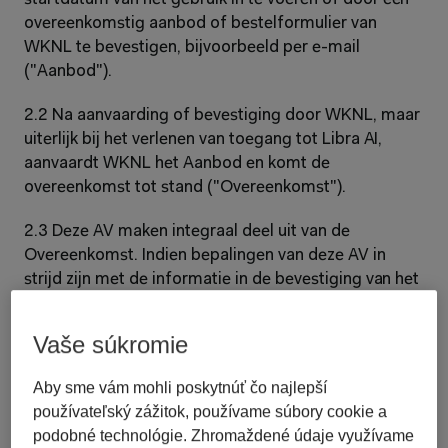
overeenkomstig aanbod of bestelformulier van 
WKNL te bevestigen, bijvoorbeeld per e-mail 
("Aanbod").
2.2 Na aanvaarding of bevestiging door WKNL, maar 
uiterlijk bij het verlenen van toegang tot Libra AI, 
aanvaardt WKNL het Aanbod en komt de 
overeenkomst tot stand ("Overeenkomst").
2.3 Deze AV maken integraal deel uit van de 
Overeenkomst. Indien bepalingen van deze AV in 
strijd zijn met de informatie in de bevestiging van het 
aanbod, prevaleren de bepalingen van de bevestiging 
van het aanbod boven deze AV.
Vaše súkromie
2.4 WKNL heeft geen invloed op de juiste levering, 
Aby sme vám mohli poskytnúť čo najlepší
werking en/of beschikbaarheid van producten en 
používateľský zážitok, používame súbory cookie a
diensten van derden ("Producten van Derden") die 
podobné technológie. Zhromaždené údaje využívame
door de Klant worden gebruikt in verband met Libra 