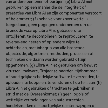
van andere personen of partijen; (e) Libra AI niet 
gebruiken op een manier die de integriteit of 
prestaties van Libra AI en zijn componenten verstoort 
of belemmert; (f) behalve voor zover wettelijk 
toegestaan, geen pogingen ondernemen om de 
broncode waarop Libra AI is gebaseerd te 
ontcijferen, te decompileren, te reproduceren, te 
reverse-engineeren of op andere wijze te 
achterhalen, met inbegrip van alle broncode, 
objectcode, algoritmen, methoden, processen of 
technieken die daarin worden gebruikt of zijn 
opgenomen; (g) Libra AI niet gebruiken om bewust 
virussen, malware, Trojaanse paarden, tijdbommen 
of soortgelijke schadelijke software te verzenden, te 
uploaden, te koppelen, te versturen of op te slaan; (h) 
Libra AI niet gebruiken of trachten te gebruiken in 
strijd met de Overeenkomst; (i) geen logo's of 
wettelijke vermeldingen van auteursrechten, 
handelsmerken en soortgelijke rechten wijzigen of 