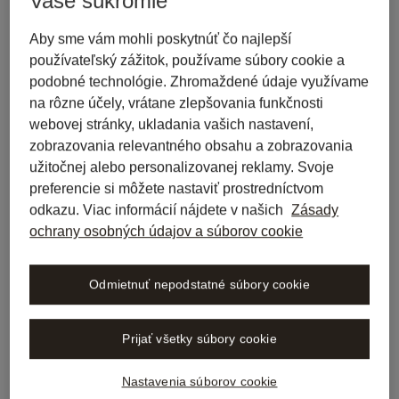
Vaše súkromie
lags. Der Verlag ist zu Erweiterungen, 
Einschränkungen oder Änderungen des 
Aby sme vám mohli poskytnúť čo najlepší
Leistungsumfangs berechtigt, sofern der 
používateľský zážitok, používame súbory cookie a
Vertragszweck für den Kunden/die Kundin nicht oder 
podobné technológie. Zhromaždené údaje využívame
nur unwesentlich beeinträchtigt wird. Soweit diese 
na rôzne účely, vrátane zlepšovania funkčnosti
Änderungen zu einer wesentlichen Beschränkung des 
webovej stránky, ukladania vašich nastavení,
Leistungsumfangs führen, ist der Kunde/die Kundin 
zobrazovania relevantného obsahu a zobrazovania
zur außerordentlichen Kündigung des Vertrags 
užitočnej alebo personalizovanej reklamy. Svoje
innerhalb eines Monats ab Eintritt der wesentlichen 
preferencie si môžete nastaviť prostredníctvom
Beschränkung berechtigt. Macht der Kunde/die 
odkazu. Viac informácií nájdete v našich
Zásady
Kundin von diesem Recht keinen Gebrauch, wird der 
ochrany osobných údajov a súborov cookie
Vertrag mit dem geänderten Leistungsumfang 
fortgeführt.
Odmietnuť nepodstatné súbory cookie
2. Nutzungsumfang, Urheberrecht
Prijať všetky súbory cookie
2.1  
Die Nutzung erfolgt personengebunden 
ausschließlich durch die Inhaber/Inhaberinnen der mit 
Nastavenia súborov cookie
dem Anmeldecode registrierten individuellen E-Mail-