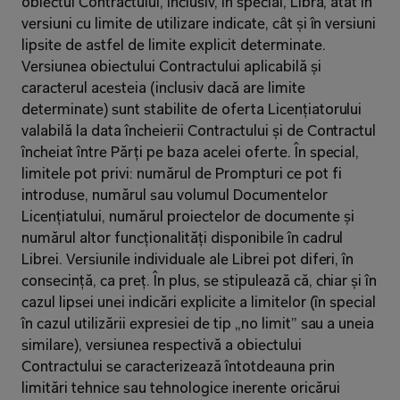
obiectul Contractului, inclusiv, în special, Libra, atât în 
versiuni cu limite de utilizare indicate, cât și în versiuni 
lipsite de astfel de limite explicit determinate. 
Versiunea obiectului Contractului aplicabilă și 
caracterul acesteia (inclusiv dacă are limite 
determinate) sunt stabilite de oferta Licențiatorului 
valabilă la data încheierii Contractului și de Contractul 
încheiat între Părți pe baza acelei oferte. În special, 
limitele pot privi: numărul de Prompturi ce pot fi 
introduse, numărul sau volumul Documentelor 
Licențiatului, numărul proiectelor de documente și 
numărul altor funcționalități disponibile în cadrul 
Librei. Versiunile individuale ale Librei pot diferi, în 
consecință, ca preț. În plus, se stipulează că, chiar și în 
cazul lipsei unei indicări explicite a limitelor (în special 
în cazul utilizării expresiei de tip „no limit” sau a uneia 
similare), versiunea respectivă a obiectului 
Contractului se caracterizează întotdeauna prin 
limitări tehnice sau tehnologice inerente oricărui 