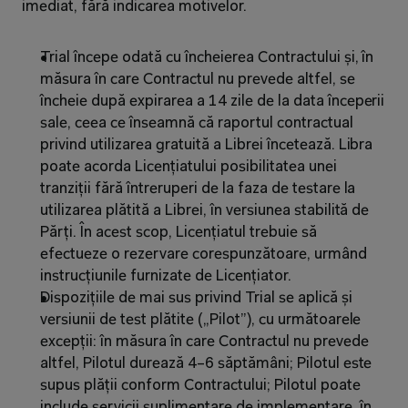
imediat, fără indicarea motivelor.
Trial începe odată cu încheierea Contractului și, în 
măsura în care Contractul nu prevede altfel, se 
încheie după expirarea a 14 zile de la data începerii 
sale, ceea ce înseamnă că raportul contractual 
privind utilizarea gratuită a Librei încetează. Libra 
poate acorda Licențiatului posibilitatea unei 
tranziții fără întreruperi de la faza de testare la 
utilizarea plătită a Librei, în versiunea stabilită de 
Părți. În acest scop, Licențiatul trebuie să 
efectueze o rezervare corespunzătoare, urmând 
instrucțiunile furnizate de Licențiator.
Dispozițiile de mai sus privind Trial se aplică și 
versiunii de test plătite („Pilot”), cu următoarele 
excepții: în măsura în care Contractul nu prevede 
altfel, Pilotul durează 4–6 săptămâni; Pilotul este 
supus plății conform Contractului; Pilotul poate 
include servicii suplimentare de implementare, în 