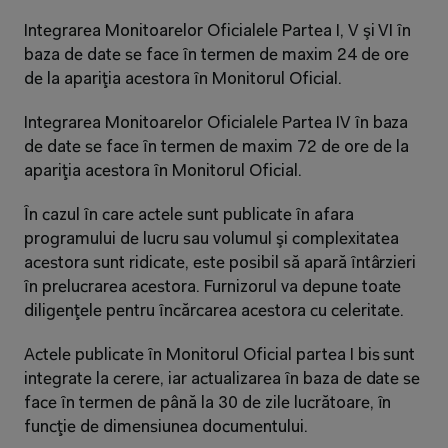
Integrarea Monitoarelor Oficialele Partea I, V şi VI ȋn 
baza de date se face ȋn termen de maxim 24 de ore 
de la apariţia acestora ȋn Monitorul Oficial.
Integrarea Monitoarelor Oficialele Partea IV ȋn baza 
de date se face ȋn termen de maxim 72 de ore de la 
apariţia acestora ȋn Monitorul Oficial.
Ȋn cazul ȋn care actele sunt publicate ȋn afara 
programului de lucru sau volumul şi complexitatea 
acestora sunt ridicate, este posibil să apară ȋntârzieri 
ȋn prelucrarea acestora. Furnizorul va depune toate 
diligenţele pentru ȋncărcarea acestora cu celeritate.
Actele publicate ȋn Monitorul Oficial partea I bis sunt 
integrate la cerere, iar actualizarea ȋn baza de date se 
face ȋn termen de până la 30 de zile lucrătoare, ȋn 
funcţie de dimensiunea documentului.