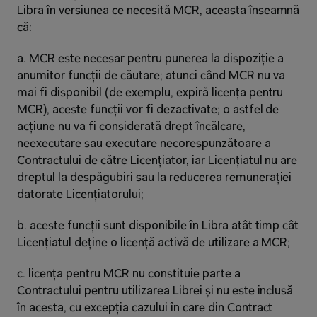
Libra în versiunea ce necesită MCR, aceasta înseamnă 
că:
a. MCR este necesar pentru punerea la dispoziție a 
anumitor funcții de căutare; atunci când MCR nu va 
mai fi disponibil (de exemplu, expiră licența pentru 
MCR), aceste funcții vor fi dezactivate; o astfel de 
acțiune nu va fi considerată drept încălcare, 
neexecutare sau executare necorespunzătoare a 
Contractului de către Licențiator, iar Licențiatul nu are 
dreptul la despăgubiri sau la reducerea remunerației 
datorate Licențiatorului;
b. aceste funcții sunt disponibile în Libra atât timp cât 
Licențiatul deține o licență activă de utilizare a MCR;
c. licența pentru MCR nu constituie parte a 
Contractului pentru utilizarea Librei și nu este inclusă 
în acesta, cu excepția cazului în care din Contract 