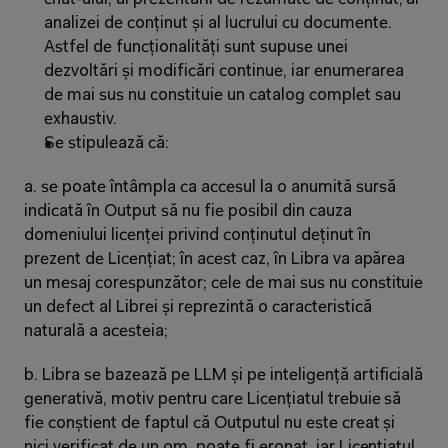
analizei de conținut și al lucrului cu documente. 
Astfel de funcționalități sunt supuse unei 
dezvoltări și modificări continue, iar enumerarea 
de mai sus nu constituie un catalog complet sau 
exhaustiv.
Se stipulează că:
a. se poate întâmpla ca accesul la o anumită sursă 
indicată în Output să nu fie posibil din cauza 
domeniului licenței privind conținutul deținut în 
prezent de Licențiat; în acest caz, în Libra va apărea 
un mesaj corespunzător; cele de mai sus nu constituie 
un defect al Librei și reprezintă o caracteristică 
naturală a acesteia;
b. Libra se bazează pe LLM și pe inteligență artificială 
generativă, motiv pentru care Licențiatul trebuie să 
fie conștient de faptul că Outputul nu este creat și 
nici verificat de un om, poate fi eronat, iar Licențiatul 