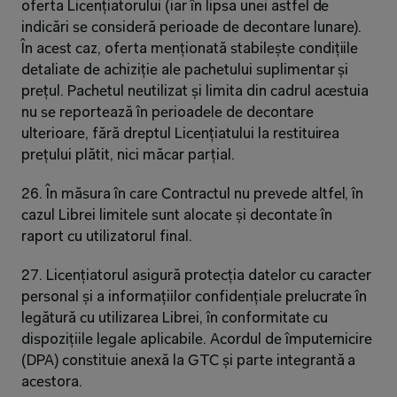
oferta Licențiatorului (iar în lipsa unei astfel de 
indicări se consideră perioade de decontare lunare). 
În acest caz, oferta menționată stabilește condițiile 
detaliate de achiziție ale pachetului suplimentar și 
prețul. Pachetul neutilizat și limita din cadrul acestuia 
nu se reportează în perioadele de decontare 
ulterioare, fără dreptul Licențiatului la restituirea 
prețului plătit, nici măcar parțial.
26. În măsura în care Contractul nu prevede altfel, în 
cazul Librei limitele sunt alocate și decontate în 
raport cu utilizatorul final.
27. Licențiatorul asigură protecția datelor cu caracter 
personal și a informațiilor confidențiale prelucrate în 
legătură cu utilizarea Librei, în conformitate cu 
dispozițiile legale aplicabile. Acordul de împuternicire 
(DPA) constituie anexă la GTC și parte integrantă a 
acestora.