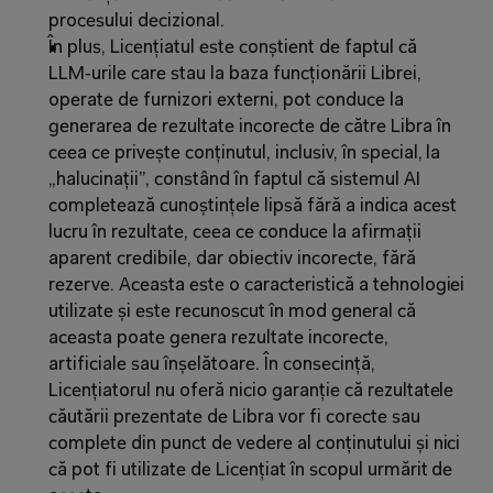
procesului decizional.
În plus, Licențiatul este conștient de faptul că 
LLM‑urile care stau la baza funcționării Librei, 
operate de furnizori externi, pot conduce la 
generarea de rezultate incorecte de către Libra în 
ceea ce privește conținutul, inclusiv, în special, la 
„halucinații”, constând în faptul că sistemul AI 
completează cunoștințele lipsă fără a indica acest 
lucru în rezultate, ceea ce conduce la afirmații 
aparent credibile, dar obiectiv incorecte, fără 
rezerve. Aceasta este o caracteristică a tehnologiei 
utilizate și este recunoscut în mod general că 
aceasta poate genera rezultate incorecte, 
artificiale sau înșelătoare. În consecință, 
Licențiatorul nu oferă nicio garanție că rezultatele 
căutării prezentate de Libra vor fi corecte sau 
complete din punct de vedere al conținutului și nici 
că pot fi utilizate de Licențiat în scopul urmărit de 