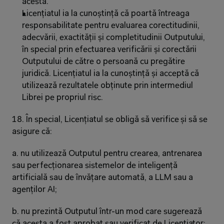
acesta.
Licențiatul ia la cunoștință că poartă întreaga 
responsabilitate pentru evaluarea corectitudinii, 
adecvării, exactității și completitudinii Outputului, 
în special prin efectuarea verificării și corectării 
Outputului de către o persoană cu pregătire 
juridică. Licențiatul ia la cunoștință și acceptă că 
utilizează rezultatele obținute prin intermediul 
Librei pe propriul risc.
18. În special, Licențiatul se obligă să verifice și să se 
asigure că:
a. nu utilizează Outputul pentru crearea, antrenarea 
sau perfecționarea sistemelor de inteligență 
artificială sau de învățare automată, a LLM sau a 
agenților AI;
b. nu prezintă Outputul într-un mod care sugerează 
că acesta a fost aprobat sau verificat de Licențiator;