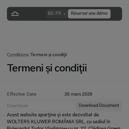
BE-FR
Réserver une démo
Conditions
/
Termeni și condiţii
Termeni și condiţii
Effective Date
26 mars 2026
Download
Download Document
Acest website aparţine şi este dezvoltat de 
WOLTERS KLUWER ROMÂNIA SRL, cu sediul în 
Bulevardul Tudor Vladimirescu nr. 22, Clădirea Green 