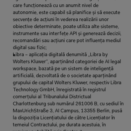
care funcționează cu un anumit nivel de 
autonomie, este capabil să planifice și să execute 
secvențe de acțiuni în vederea realizării unor 
obiective determinate, poate utiliza alte sisteme, 
instrumente sau interfețe API și generează decizii, 
recomandări sau acțiuni care pot influența mediul 
digital sau fizic;
Libra – aplicația digitală denumită „Libra by 
Wolters Kluwer”, aparținând categoriei de AI legal 
workspace, bazată pe un sistem de inteligență 
artificială, dezvoltată de o societate aparținând 
grupului de capital Wolters Kluwer, respectiv Libra 
Technology GmbH, înregistrată în registrul 
comerțului al Tribunalului Districtual 
Charlottenburg sub numărul 261006 B, cu sediul în 
MaxUrichStraße 3, AI Campus, 13355 Berlin, pusă 
la dispoziția Licențiatului de către Licențiator în 
temeiul Contractului, pe durata acestuia, în 