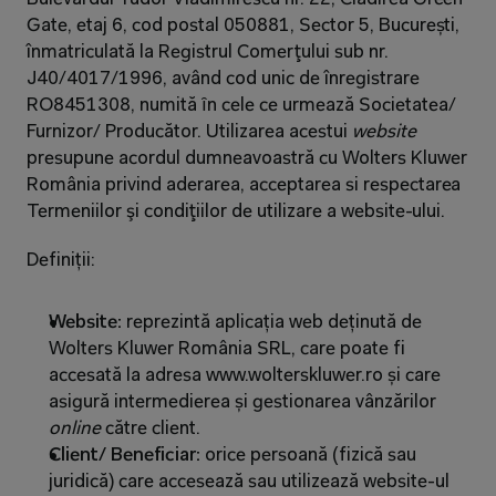
Gate, etaj 6, cod postal 050881, Sector 5, București, 
înmatriculată la Registrul Comerţului sub nr. 
J40/4017/1996, având cod unic de înregistrare 
RO8451308, numită ȋn cele ce urmează Societatea/ 
Furnizor/ Producător. Utilizarea acestui 
website 
presupune acordul dumneavoastră cu Wolters Kluwer 
România privind aderarea, acceptarea si respectarea 
Termeniilor şi condiţiilor de utilizare a website-ului.
Definiții:
Website: 
reprezintă aplicația web deținută de 
Wolters Kluwer România SRL, care poate fi 
accesată la adresa www.wolterskluwer.ro și care 
asigură intermedierea și gestionarea vânzărilor 
online 
către client.
Client/ Beneficiar: 
orice persoană (fizică sau 
juridică) care accesează sau utilizează website-ul 