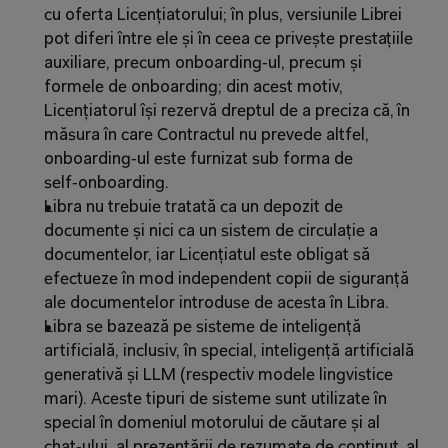
cu oferta Licențiatorului; în plus, versiunile Librei 
pot diferi între ele și în ceea ce privește prestațiile 
auxiliare, precum onboarding‑ul, precum și 
formele de onboarding; din acest motiv, 
Licențiatorul își rezervă dreptul de a preciza că, în 
măsura în care Contractul nu prevede altfel, 
onboarding‑ul este furnizat sub forma de 
self‑onboarding.
Libra nu trebuie tratată ca un depozit de 
documente și nici ca un sistem de circulație a 
documentelor, iar Licențiatul este obligat să 
efectueze în mod independent copii de siguranță 
ale documentelor introduse de acesta în Libra.
Libra se bazează pe sisteme de inteligență 
artificială, inclusiv, în special, inteligență artificială 
generativă și LLM (respectiv modele lingvistice 
mari). Aceste tipuri de sisteme sunt utilizate în 
special în domeniul motorului de căutare și al 
chat‑ului, al prezentării de rezumate de conținut, al 