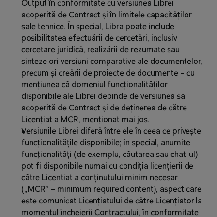
Output în conformitate cu versiunea Librei 
acoperită de Contract și în limitele capacităților 
sale tehnice. În special, Libra poate include 
posibilitatea efectuării de cercetări, inclusiv 
cercetare juridică, realizării de rezumate sau 
sinteze ori versiuni comparative ale documentelor, 
precum și creării de proiecte de documente – cu 
mențiunea că domeniul funcționalităților 
disponibile ale Librei depinde de versiunea sa 
acoperită de Contract și de deținerea de către 
Licențiat a MCR, menționat mai jos.
Versiunile Librei diferă între ele în ceea ce privește 
funcționalitățile disponibile; în special, anumite 
funcționalități (de exemplu, căutarea sau chat‑ul) 
pot fi disponibile numai cu condiția licențierii de 
către Licențiat a conținutului minim necesar 
(„MCR” – minimum required content), aspect care 
este comunicat Licențiatului de către Licențiator la 
momentul încheierii Contractului, în conformitate 