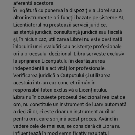
aferentă acestora.
În legătură cu punerea la dispoziție a Librei sau a 
altor instrumente ori funcții bazate pe sisteme AI, 
Licențiatorul nu prestează servicii juridice, 
asistență juridică, consultanță juridică sau fiscală 
și, în niciun caz, utilizarea Librei nu este destinată 
înlocuirii unei evaluări sau asistențe profesionale 
ori a procesului decizional. Libra servește exclusiv 
la sprijinirea Licențiatului în desfășurarea 
independentă a activităților profesionale. 
Verificarea juridică a Outputului și utilizarea 
acestuia într‑un caz concret rămân în 
responsabilitatea exclusivă a Licențiatului.
Libra nu înlocuiește procesul decizional realizat de 
om, nu constituie un instrument de luare automată 
a deciziilor, ci este doar un instrument auxiliar 
pentru om, care sprijină acest proces. Având în 
vedere cele de mai sus, se consideră că Libra nu 
influențează în mod semnificativ rezultatul 