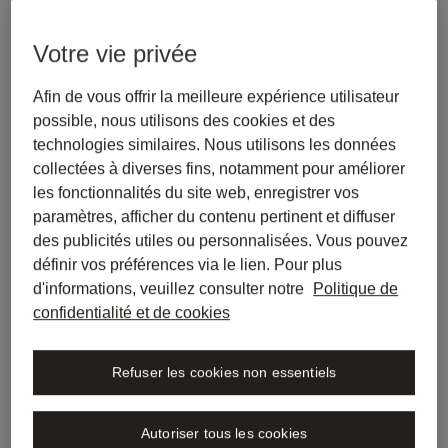
Roumanie
République
Votre vie privée
tchèque
Slovaquie
Switzerland
Afin de vous offrir la meilleure expérience utilisateur
possible, nous utilisons des cookies et des
Accordo sul Trattamento dei Dati (DPA)
technologies similaires. Nous utilisons les données
Italie
collectées à diverses fins, notamment pour améliorer
les fonctionnalités du site web, enregistrer vos
Algemene voorwaarden Libra door Wolters
paramètres, afficher du contenu pertinent et diffuser
des publicités utiles ou personnalisées. Vous pouvez
Kluwer
définir vos préférences via le lien. Pour plus
Belgium (NL)
d'informations, veuillez consulter notre
Politique de
confidentialité et de cookies
Algemene Voorwaarden Libra door Wolters
Kluwer
Refuser les cookies non essentiels
Pays-Bas
Autoriser tous les cookies
Allgemeine Geschäftsbedingungen AT