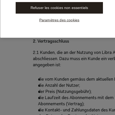
Libra stimmt ihrer Geltung ausdrücklich in
Refuser les cookies non essentiels
1.5 Diese AGB sind Bestandteil aller Vertr
über die von Libra angebotene Leistungen sc
Paramètres des cookies
Leistungen oder Angebote an den Kunden, 
vereinbart werden.
2. Vertragsschluss
2.1 Kunden, die an der Nutzung von Libra AI
abschliessen. Dazu muss ein Kunde ein ver
angegeben ist:
die vom Kunden gemäss dem aktuellen Li
die Anzahl der Nutzer; 
der Preis (Nutzungsgebühr);
die Laufzeit des Abonnements mit dem H
Abonnements (Vertrag);
die Kontakt- und Zahlungsdaten des Ku