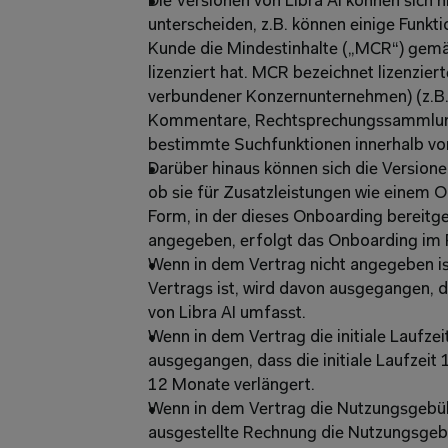
Die Versionen von Libra AI können sich h
unterscheiden, z.B. können einige Funkti
Kunde die Mindestinhalte („MCR“) gemäs
lizenziert hat. MCR bezeichnet lizenzierte
verbundener Konzernunternehmen) (z.B. 
Kommentare, Rechtsprechungssammlungen
bestimmte Suchfunktionen innerhalb von
Darüber hinaus können sich die Versionen 
ob sie für Zusatzleistungen wie einem O
Form, in der dieses Onboarding bereitges
angegeben, erfolgt das Onboarding im
Wenn in dem Vertrag nicht angegeben ist
Vertrags ist, wird davon ausgegangen, da
von Libra AI umfasst. 
Wenn in dem Vertrag die initiale Laufzei
ausgegangen, dass die initiale Laufzeit
12 Monate verlängert.
Wenn in dem Vertrag die Nutzungsgebühr
ausgestellte Rechnung die Nutzungsgeb