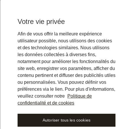
1.1 Diese Allgemeinen Geschäftsbedingun
eingetragen im Handelsregister des Amtsge
Votre vie privée
Geschäftsadresse Max-Urich-Strasse 3, AI
Nutzung der auf Künstlicher Intelligenz ba
Afin de vous offrir la meilleure expérience
Anwendung („
Libra AI
“), die je nach Versio
utilisateur possible, nous utilisons des cookies
Kunden geschlossenen Vertrags ist, verschi
et des technologies similaires. Nous utilisons
Änderung des Namens von Libra AI kann je
les données collectées à diverses fins,
erfordert keine Änderung des Vertrags od
notamment pour améliorer les fonctionnalités du
site web, enregistrer vos paramètres, afficher du
1.2 Libra schliesst Verträge über die Nutz
contenu pertinent et diffuser des publicités utiles
14 BGB („
Kunden
“) zur Bereitstellung an 
ou personnalisées. Vous pouvez définir vos
einheitlich „
Nutzer
“ genannt).
préférences via le lien. Pour plus d'informations,
veuillez consulter notre
1.3 Die für den Vertragsabschluss massgeb
Politique de
confidentialité et de cookies
AGB in andere Sprachen dienen nur Informa
deutsche Fassung.
Autoriser tous les cookies
1.4 Abweichende Geschäftsbedingungen de