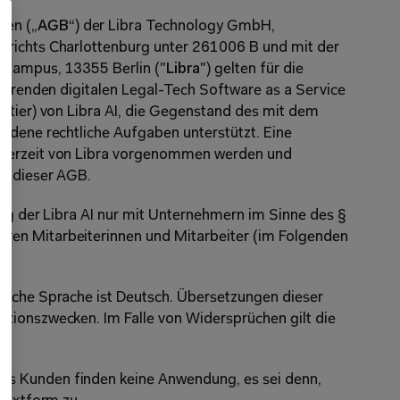
gen („
AGB
“) der Libra Technology GmbH, 
richts Charlottenburg unter 261006 B und mit der 
 Campus, 13355 Berlin ("
Libra
") gelten für die 
sierenden digitalen Legal-Tech Software as a Service 
n (tier) von Libra AI, die Gegenstand des mit dem 
edene rechtliche Aufgaben unterstützt. Eine 
derzeit von Libra vorgenommen werden und 
er dieser AGB.
ung der Libra AI nur mit Unternehmern im Sinne des § 
deren Mitarbeiterinnen und Mitarbeiter (im Folgenden 
liche Sprache ist Deutsch. Übersetzungen dieser 
tionszwecken. Im Falle von Widersprüchen gilt die 
s Kunden finden keine Anwendung, es sei denn, 