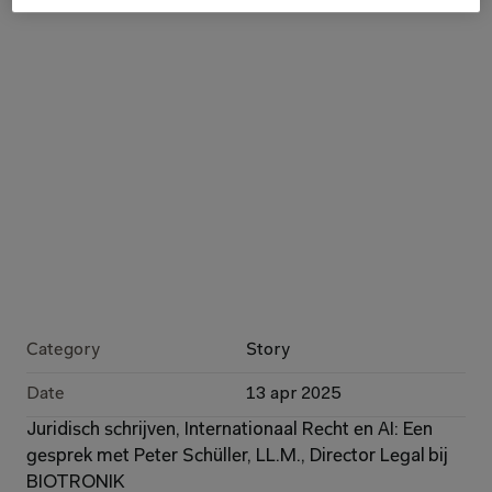
Category
Story
Date
13 apr 2025
Juridisch schrijven, Internationaal Recht en AI: Een 
gesprek met Peter Schüller, LL.M., Director Legal bij 
BIOTRONIK