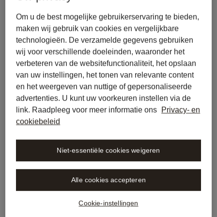
Om u de best mogelijke gebruikerservaring te bieden,
maken wij gebruik van cookies en vergelijkbare
technologieën. De verzamelde gegevens gebruiken
back to journal
Juridisch schrijven, 
wij voor verschillende doeleinden, waaronder het
verbeteren van de websitefunctionaliteit, het opslaan
Internationaal Recht en AI: 
van uw instellingen, het tonen van relevante content
Een gesprek met Peter 
en het weergeven van nuttige of gepersonaliseerde
advertenties. U kunt uw voorkeuren instellen via de
Schüller, LL.M., Director 
link. Raadpleeg voor meer informatie ons
Privacy- en
Legal bij BIOTRONIK
cookiebeleid
Niet-essentiële cookies weigeren
Alle cookies accepteren
Cookie-instellingen