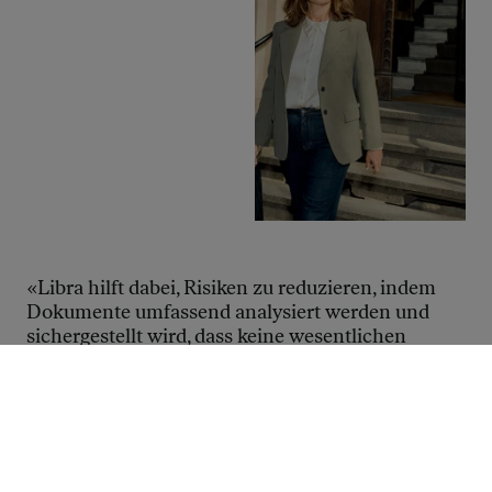
«Libra hilft dabei, Risiken zu reduzieren, indem 
Dokumente umfassend analysiert werden und 
sichergestellt wird, dass keine wesentlichen 
Aspekte übersehen werden. 
Unternehmensrichtlinien können zentral in 
Assistenten hinterlegt und jederzeit einheitlich 
angewendet werden – für gleichbleibende 
Qualität und minimierte Fehlerquellen.»