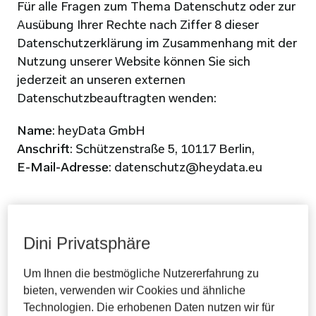
Für alle Fragen zum Thema Datenschutz oder zur 
Ausübung Ihrer Rechte nach Ziffer 8 dieser 
Datenschutzerklärung im Zusammenhang mit der 
Nutzung unserer Website können Sie sich 
jederzeit an unseren externen 
Datenschutzbeauftragten wenden:
Name
: heyData GmbH
Anschrift
: Schützenstraße 5, 10117 Berlin,
E-Mail-Adresse
: datenschutz@heydata.eu
3              Erhebung und Speicherung von 
Dini Privatsphäre
personenbezogenen Daten sowie Art und Zweck 
ihrer Verarbeitung und maßgebliche 
Um Ihnen die bestmögliche Nutzererfahrung zu
Rechtsgrundlage
bieten, verwenden wir Cookies und ähnliche
Technologien. Die erhobenen Daten nutzen wir für