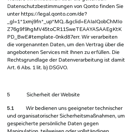
Datenschutzbestimmungen von Qonto finden Sie 
unter https://legal.qonto.com/de?
_gl=1*1xmj9fn*_up*MQ..&gclid=EAIaIQobChMIo
Z76g9f9hgMV45toCR11SweTEAAYASAAEgKtK
PD_BwE#template-0nkd87err. Wir verarbeiten 
die vorgenannten Daten, um den Vertrag über die 
angebotenen Services mit Ihnen zu erfüllen. Die 
Rechtsgrundlage der Datenverarbeitung ist damit 
Art. 6 Abs. 1 lit. b) DSGVO.
5              Sicherheit der Website
5.1          
Wir bedienen uns geeigneter technischer 
und organisatorischer Sicherheitsmaßnahmen, um 
gespeicherte persönliche Daten gegen 
Manipulation, teilweisen oder vollständigen 