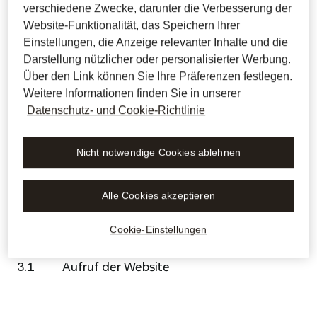
verschiedene Zwecke, darunter die Verbesserung der
Website-Funktionalität, das Speichern Ihrer
Im Folgenden informieren wir Sie darüber, welche 
Einstellungen, die Anzeige relevanter Inhalte und die
personenbezogenen Daten wir verarbeiten, wenn 
Darstellung nützlicher oder personalisierter Werbung.
Sie unsere Webseite nutzen. Außerdem erklären 
Über den Link können Sie Ihre Präferenzen festlegen.
wir Ihnen, zu welchem Zweck wir Ihre Daten 
Weitere Informationen finden Sie in unserer
Datenschutz- und Cookie-Richtlinie
verarbeiten und auf welcher Rechtsgrundlage wir 
dies tun. Soweit die Verarbeitung der 
personenbezogenen Daten auf Art. 6 Abs. 1 S.1 
Nicht notwendige Cookies ablehnen
lit. f) DSGVO beruht, stellen die genannten 
Zwecke zugleich unsere berechtigten Interessen 
Alle Cookies akzeptieren
dar.
Cookie-Einstellungen
3.1          Aufruf der Website