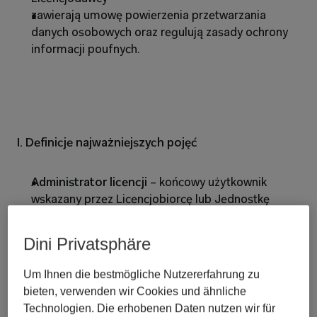
zawierają umowę powierzenia przetwarzania 
danych osobowych oraz regulują zasady ochrony 
informacji poufnych.
I. Definicje najważniejszych pojęć
Administrator licencji 
– końcowy użytkownik 
wskazany przez Licencjobiorcę lub Jednostkę 
organizacyjną jako Administrator licencji 
w Umowie lub systemie autoryzacyjnym poprzez 
Dini Privatsphäre
podanie przypisanego mu adresu poczty 
elektronicznej (e-mail), uprawniony w imieniu 
Um Ihnen die bestmögliche Nutzererfahrung zu
Licencjobiorcy do podejmowania działań w celu 
bieten, verwenden wir Cookies und ähnliche
realizacji Umowy, w tym przypisywania dostępów 
Technologien. Die erhobenen Daten nutzen wir für