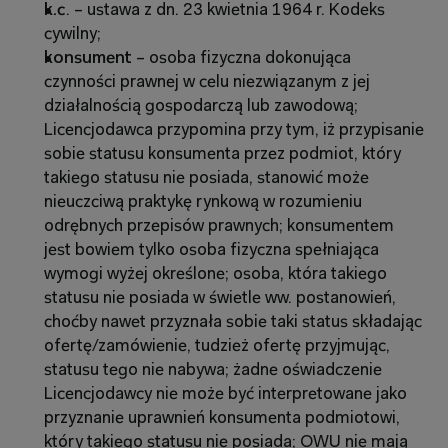
k.c
. – ustawa z dn. 23 kwietnia 1964 r. Kodeks 
cywilny;
konsument
 – osoba fizyczna dokonująca 
czynności prawnej w celu niezwiązanym z jej 
działalnością gospodarczą lub zawodową; 
Licencjodawca przypomina przy tym, iż przypisanie 
sobie statusu konsumenta przez podmiot, który 
takiego statusu nie posiada, stanowić może 
nieuczciwą praktykę rynkową w rozumieniu 
odrębnych przepisów prawnych; konsumentem 
jest bowiem tylko osoba fizyczna spełniająca 
wymogi wyżej określone; osoba, która takiego 
statusu nie posiada w świetle ww. postanowień, 
choćby nawet przyznała sobie taki status składając 
ofertę/zamówienie, tudzież ofertę przyjmując, 
statusu tego nie nabywa; żadne oświadczenie 
Licencjodawcy nie może być interpretowane jako 
przyznanie uprawnień konsumenta podmiotowi, 
który takiego statusu nie posiada; OWU nie mają 