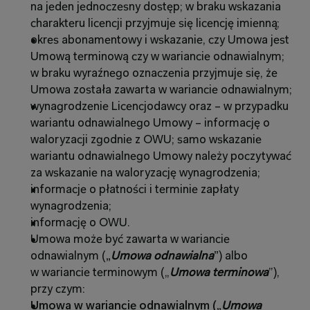
na jeden jednoczesny dostęp; w braku wskazania 
charakteru licencji przyjmuje się licencję imienną;
okres abonamentowy i wskazanie, czy Umowa jest 
Umową terminową czy w wariancie odnawialnym; 
w braku wyraźnego oznaczenia przyjmuje się, że 
Umowa została zawarta w wariancie odnawialnym;
wynagrodzenie Licencjodawcy oraz – w przypadku 
wariantu odnawialnego Umowy – informację o 
waloryzacji zgodnie z OWU; samo wskazanie 
wariantu odnawialnego Umowy należy poczytywać 
za wskazanie na waloryzację wynagrodzenia;
informacje o płatności i terminie zapłaty 
wynagrodzenia;
informację o OWU.
Umowa może być zawarta w wariancie 
odnawialnym (
„
Umowa odnawialna
”
) albo 
w wariancie terminowym („
Umowa terminowa
”), 
przy czym:
Umowa w wariancie odnawialnym („
Umowa 