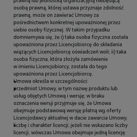
prawną lub jednostką organizacyjną niebędącą 
osobą prawną, której ustawa przyznaje zdolność 
prawną, może on zawierać Umowy za 
pośrednictwem konkretnej upoważnionej przez 
siebie osoby fizycznej. W takim przypadku 
domniemywa się, że i) taka osoba fizyczna została 
upoważniona przez Licencjobiorcę do składania 
wiążących Licencjobiorcę oświadczeń woli; ii) taka 
osoba fizyczna, która złożyła zamówienie 
w imieniu Licencjobiorcy, została do tego 
upoważniona przez Licencjobiorcę.
Umowa określa w szczególności:
przedmiot Umowy, w tym nazwę produktu lub 
usług objętych Umową i wersję; w braku 
oznaczenia wersji przyjmuje się, że Umowa 
obejmuje podstawową wersję płatną wg oferty 
Licencjodawcy aktualnej w dacie zawarcia Umowy;
liczbę i charakter licencji; jeżeli nie wskazano liczby 
licencji, wówczas Umowa obejmuje jedną licencję 