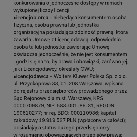
konkurowania o jednoczesne dostępy w ramach 
wykupionej liczby licencji;
Licencjobiorca
 – niebędąca konsumentem osoba 
fizyczna, osoba prawna lub jednostka 
organizacyjna posiadająca zdolność prawną, która 
zawarła Umowę z Licencjodawcą; odpowiednio 
osoba ta lub jednostka zawierając Umowę 
oświadcza jednocześnie, że nie jest konsumentem 
i godzi się na to, by prawa i obowiązki, zarówno jej, 
jak i Licencjodawcy, określały OWU;
Licencjodawca
 – Wolters Kluwer Polska Sp. z o.o. 
ul. Przyokopowa 33, 01-208 Warszawa, wpisana 
do rejestru przedsiębiorców prowadzonego przez 
Sąd Rejonowy dla m.st. Warszawy, KRS 
0000709879
, 
NIP: 583-001-89-31, REGON 
190610277; nr rej. BDO: 000110936; kapitał 
zakładowy 19.919.527 PLN (wpłacony w całości); 
posiadająca status dużego przedsiębiorcy 
w rozumieniu obowiązujących przepisów prawa;