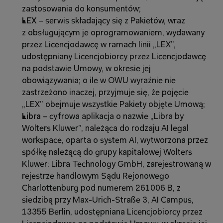
zastosowania do konsumentów;
LEX 
– serwis składający się z Pakietów, wraz 
z obsługującym je oprogramowaniem, wydawany 
przez Licencjodawcę w ramach linii „LEX”, 
udostępniany Licencjobiorcy przez Licencjodawcę 
na podstawie Umowy, w okresie jej 
obowiązywania; o ile w OWU wyraźnie nie 
zastrzeżono inaczej, przyjmuje się, że pojęcie 
„LEX” obejmuje wszystkie Pakiety objęte Umową;
Libra 
– cyfrowa aplikacja o nazwie „Libra by 
Wolters Kluwer”, należąca do rodzaju AI legal 
workspace, oparta o system AI, wytworzona przez 
spółkę należącą do grupy kapitałowej Wolters 
Kluwer: Libra Technology GmbH, zarejestrowaną w 
rejestrze handlowym Sądu Rejonowego 
Charlottenburg pod numerem 261006 B, z 
siedzibą przy Max-Urich-Straße 3, AI Campus, 
13355 Berlin, udostępniana Licencjobiorcy przez 