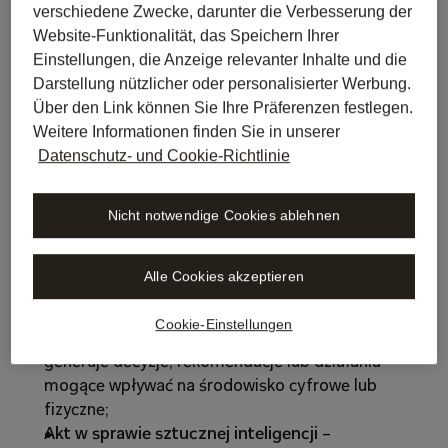
do przedmiotu Umowy użytkownikom końcowym, 
verschiedene Zwecke, darunter die Verbesserung der
a także do przyjmowania i przekazywania 
Website-Funktionalität, das Speichern Ihrer
informacji dot. realizacji Umowy oraz innych 
Einstellungen, die Anzeige relevanter Inhalte und die
dozwolonych prawem informacji; w przypadku 
Darstellung nützlicher oder personalisierter Werbung.
niewskazania takiej osoby w Umowie przyjmuje się, 
Über den Link können Sie Ihre Präferenzen festlegen.
że funkcje Administratora licencji pełni 
Weitere Informationen finden Sie in unserer
Licencjobiorca, a wskazany przez niego adres e-
Datenschutz- und Cookie-Richtlinie
mail jest adresem Administratora licencji i 
adresem do korespondencji w sprawach 
Nicht notwendige Cookies ablehnen
związanych z Umową;
agent AI 
– rodzaj systemu AI, który działa z 
określonym poziomem autonomii, jest zdolny do 
Alle Cookies akzeptieren
planowania i wykonywania sekwencji działań w celu 
realizacji określonych celów, może wykorzystywać 
Cookie-Einstellungen
inne systemy, narzędzia lub interfejsy API, oraz 
generuje decyzje, rekomendacje lub działania 
mogące wpływać na środowisko cyfrowe lub 
fizyczne;
Akt w sprawie sztucznej inteligencji 
– 