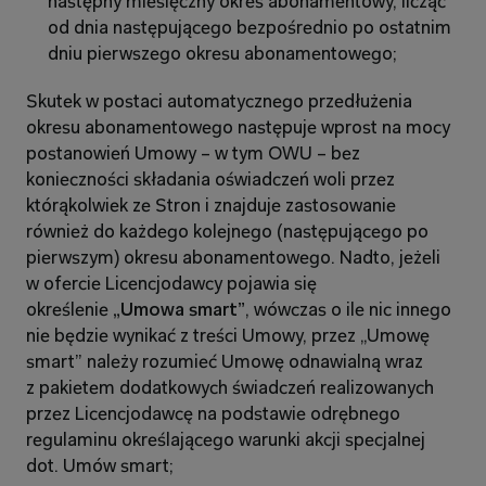
następny miesięczny okres abonamentowy, licząc 
od dnia następującego bezpośrednio po ostatnim 
dniu pierwszego okresu abonamentowego;
Skutek w postaci automatycznego przedłużenia 
okresu abonamentowego następuje wprost na mocy 
postanowień Umowy – w tym OWU – bez 
konieczności składania oświadczeń woli przez 
którąkolwiek ze Stron i znajduje zastosowanie 
również do każdego kolejnego (następującego po 
pierwszym) okresu abonamentowego. Nadto, jeżeli 
w ofercie Licencjodawcy pojawia się 
określenie 
„Umowa smart”
, wówczas o ile nic innego 
nie będzie wynikać z treści Umowy, przez „Umowę 
smart” należy rozumieć Umowę odnawialną wraz 
z pakietem dodatkowych świadczeń realizowanych 
przez Licencjodawcę na podstawie odrębnego 
regulaminu określającego warunki akcji specjalnej 
dot. Umów smart;