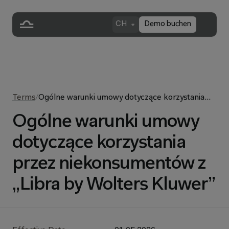
CH
Demo buchen
Terms
/
Ogólne warunki umowy dotyczące korzystania
przez niekonsumentów z „Libra by Wolters
Ogólne warunki umowy
Kluwer”
dotyczące korzystania
przez niekonsumentów z
„Libra by Wolters Kluwer”