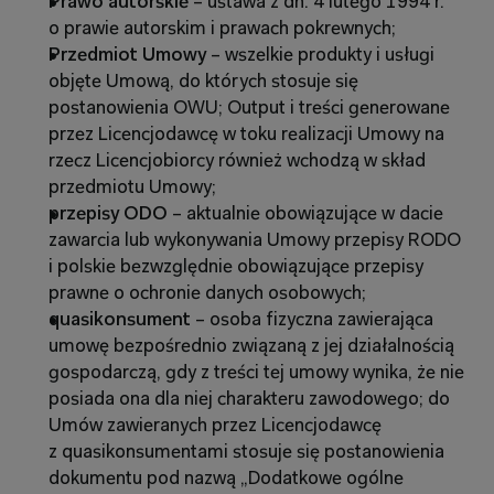
Prawo autorskie 
– ustawa z dn. 4 lutego 1994 r. 
o prawie autorskim i prawach pokrewnych;
Przedmiot Umowy 
– wszelkie produkty i usługi 
objęte Umową, do których stosuje się 
postanowienia OWU; Output i treści generowane 
przez Licencjodawcę w toku realizacji Umowy na 
rzecz Licencjobiorcy również wchodzą w skład 
przedmiotu Umowy;
przepisy ODO
 – aktualnie obowiązujące w dacie 
zawarcia lub wykonywania Umowy przepisy RODO 
i polskie bezwzględnie obowiązujące przepisy 
prawne o ochronie danych osobowych;
quasikonsument
 – osoba fizyczna zawierająca 
umowę bezpośrednio związaną z jej działalnością 
gospodarczą, gdy z treści tej umowy wynika, że nie 
posiada ona dla niej charakteru zawodowego; do 
Umów zawieranych przez Licencjodawcę 
z quasikonsumentami stosuje się postanowienia 
dokumentu pod nazwą „Dodatkowe ogólne 