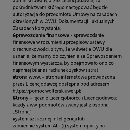
administrowany przez Licencjodawcę, za 
pośrednictwem którego następować będzie 
autoryzacja do przedmiotu Umowy na zasadach 
określonych w OWU, Dokumentacji i aktualnych 
Zasadach korzystania;
Sprawozdanie finansowe
 - sprawozdanie 
finansowe w rozumieniu przepisów ustawy 
o rachunkowości,
z
tym, że w świetle OWU dla 
uznania, że mamy do czynienia ze Sprawozdaniem 
finansowym wystarcza, by obejmowało ono co 
najmniej bilans i rachunek zysków i strat;
strona www.
 – strona internetowa prowadzona 
przez Licencjodawcę dostępna pod adresem: 
https://pomoc.wolterskluwer.pl;
Strony 
–
łącznie Licencjobiorca i Licencjodawca; 
każdy z ww. podmiotów zwany jest z osobna 
„Stroną”;
system sztucznej inteligencji 
lub 
zamiennie
 system AI
 - (i) system oparty na 