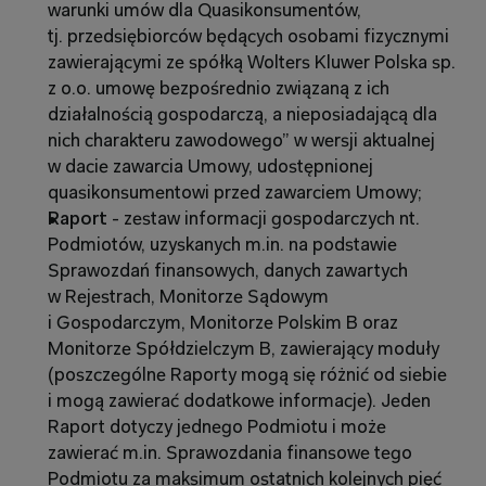
warunki umów dla Quasikonsumentów, 
tj. przedsiębiorców będących osobami fizycznymi 
zawierającymi ze spółką Wolters Kluwer Polska sp. 
z o.o. umowę bezpośrednio związaną z ich 
działalnością gospodarczą, a nieposiadającą dla 
nich charakteru zawodowego” w wersji aktualnej 
w dacie zawarcia Umowy, udostępnionej 
quasikonsumentowi przed zawarciem Umowy;
Raport 
- zestaw informacji gospodarczych nt. 
Podmiotów, uzyskanych m.in. na podstawie 
Sprawozdań finansowych, danych zawartych 
w Rejestrach, Monitorze Sądowym 
i Gospodarczym, Monitorze Polskim B oraz 
Monitorze Spółdzielczym B, zawierający moduły 
(poszczególne Raporty mogą się różnić od siebie 
i mogą zawierać dodatkowe informacje). Jeden 
Raport dotyczy jednego Podmiotu i może 
zawierać m.in. Sprawozdania finansowe tego 
Podmiotu za maksimum ostatnich kolejnych pięć 