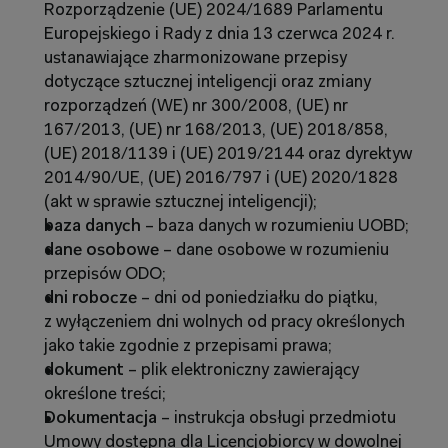
Rozporządzenie (UE) 2024/1689 Parlamentu 
Europejskiego i Rady z dnia 13 czerwca 2024 r. 
ustanawiające zharmonizowane przepisy 
dotyczące sztucznej inteligencji
oraz zmiany 
rozporządzeń (WE) nr 300/2008, (UE) nr 
167/2013, (UE) nr 168/2013, (UE) 2018/858, 
(UE) 2018/1139 i (UE) 2019/2144 oraz dyrektyw 
2014/90/UE, (UE) 2016/797 i (UE) 2020/1828 
(akt w sprawie sztucznej inteligencji);
baza danych 
– baza danych w rozumieniu UOBD;
dane osobowe 
– dane osobowe w rozumieniu 
przepisów ODO;
dni robocze
 – dni od poniedziałku do piątku, 
z wyłączeniem dni wolnych od pracy określonych 
jako takie zgodnie z przepisami prawa;
dokument 
– plik elektroniczny zawierający 
określone treści;
Dokumentacja
 – instrukcja obsługi przedmiotu 
Umowy dostępna dla Licencjobiorcy w dowolnej 