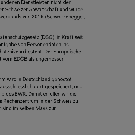
ndenen Dienstleister, nicht der 
der Schweizer Anwaltschaft und wurde 
sverbands von 2019 (Schwarzenegger, 
tenschutzgesetz (DSG), in Kraft seit 
ntgabe von Personendaten ins 
utzniveau besteht. Der Europäische 
st vom EDÖB als angemessen 
orm wird in Deutschland gehostet 
sschliesslich dort gespeichert, und 
lb des EWR. Damit erfüllen wir die 
s Rechenzentrum in der Schweiz zu 
 sind im selben Mass zur 