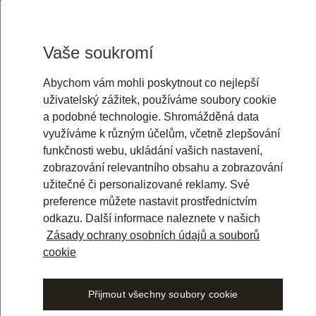
Vaše soukromí
Abychom vám mohli poskytnout co nejlepší
uživatelský zážitek, používáme soubory cookie
a podobné technologie. Shromážděná data
využíváme k různým účelům, včetně zlepšování
funkčnosti webu, ukládání vašich nastavení,
zobrazování relevantního obsahu a zobrazování
užitečné či personalizované reklamy. Své
preference můžete nastavit prostřednictvím
odkazu. Další informace naleznete v našich
Zásady ochrany osobních údajů a souborů
cookie
Přijmout všechny soubory cookie