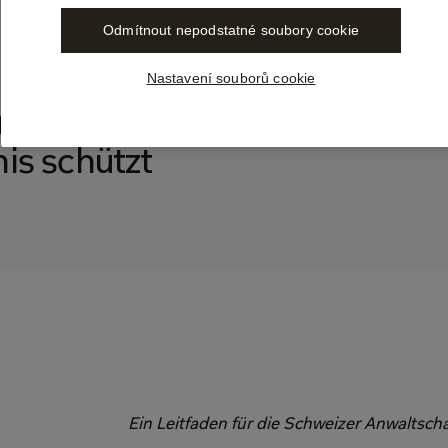
Odmítnout nepodstatné soubory cookie
Nastavení souborů cookie
 und KI: Wie Libra das 
s schützt 
Ein Leitfaden für die Schweizer Anwaltschaf