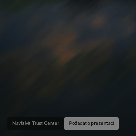
B
e
z
p
e
č
n
o
s
t
a
o
c
h
r
a
n
a
d
a
t
v
L
i
b
r
a
Navštívit Trust Center
Požádat o prezentaci