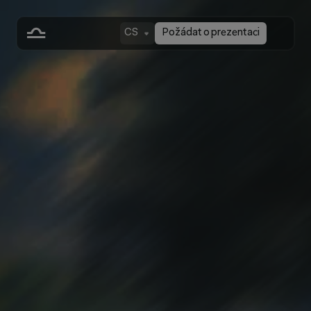
CS
Požádat o prezentaci