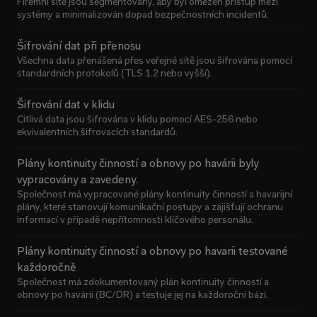
Firemní sítě jsou segmentovány, aby byl omezen přístup mezi
systémy a minimalizován dopad bezpečnostních incidentů.
Šifrování dat při přenosu
Všechna data přenášená přes veřejné sítě jsou šifrována pomocí
standardních protokolů (TLS 1.2 nebo vyšší).
Šifrování dat v klidu
Citlivá data jsou šifrována v klidu pomocí AES-256 nebo
ekvivalentních šifrovacích standardů.
Plány kontinuity činností a obnovy po havárii byly
vypracovány a zavedeny.
Společnost má vypracované plány kontinuity činností a havarijní
plány, které stanovují komunikační postupy a zajišťují ochranu
informací v případě nepřítomnosti klíčového personálu.
Plány kontinuity činností a obnovy po havarii testované
každoročně
Společnost má zdokumentovaný plán kontinuity činností a
obnovy po havárii (BC/DR) a testuje jej na každoroční bázi.