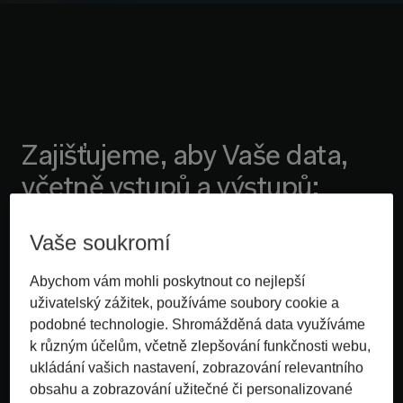
Zajišťujeme, aby Vaše data,
včetně vstupů a výstupů:
NEJSOU využívána k trénování ani vylepšování modelů
Vaše soukromí
AI
Abychom vám mohli poskytnout co nejlepší
NEJSOU dostupná pro ostatní zákazníky
uživatelský zážitek, používáme soubory cookie a
NEJSOU uchovávána mimo EU nebo EHP
podobné technologie. Shromážděná data využíváme
k různým účelům, včetně zlepšování funkčnosti webu,
NEJSOU využívána ke zlepšování produktů ani služeb
ukládání vašich nastavení, zobrazování relevantního
třetích stran
obsahu a zobrazování užitečné či personalizované