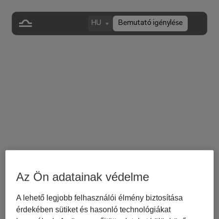
HU
Bemutató igénylése
Az Ön adatainak védelme
A lehető legjobb felhasználói élmény biztosítása
back to journal
érdekében sütiket és hasonló technológiákat
Libra őszi frissítés: