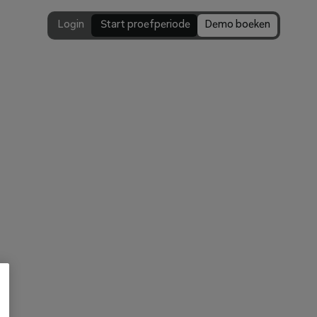
Login
 Start proefperiode
Demo boeken