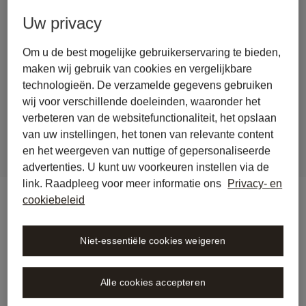
back to journal
Uw privacy
Wolters Kluwer’s Libra legal 
Om u de best mogelijke gebruikerservaring te bieden,
AI workspace now available in 
maken wij gebruik van cookies en vergelijkbare
Belgium furthering pan-
technologieën. De verzamelde gegevens gebruiken
European expansion
wij voor verschillende doeleinden, waaronder het
verbeteren van de websitefunctionaliteit, het opslaan
van uw instellingen, het tonen van relevante content
en het weergeven van nuttige of gepersonaliseerde
advertenties. U kunt uw voorkeuren instellen via de
link. Raadpleeg voor meer informatie ons
Privacy- en
cookiebeleid
Niet-essentiële cookies weigeren
Alle cookies accepteren