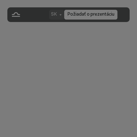
SK
Požiadať o prezentáciu