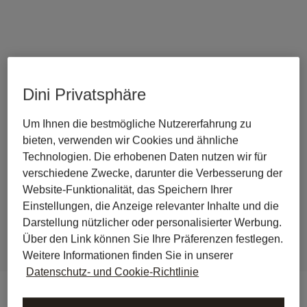
Zurück zu Journal
Dini Privatsphäre
Libra überschreitet 3 
Millionen Euro ARR – KI-
Um Ihnen die bestmögliche Nutzererfahrung zu
bieten, verwenden wir Cookies und ähnliche
Workspace etabliert sich als 
Technologien. Die erhobenen Daten nutzen wir für
digitales Betriebssystem für 
verschiedene Zwecke, darunter die Verbesserung der
Website-Funktionalität, das Speichern Ihrer
juristische Arbeit
Einstellungen, die Anzeige relevanter Inhalte und die
Darstellung nützlicher oder personalisierter Werbung.
Über den Link können Sie Ihre Präferenzen festlegen.
Weitere Informationen finden Sie in unserer
Datenschutz- und Cookie-Richtlinie