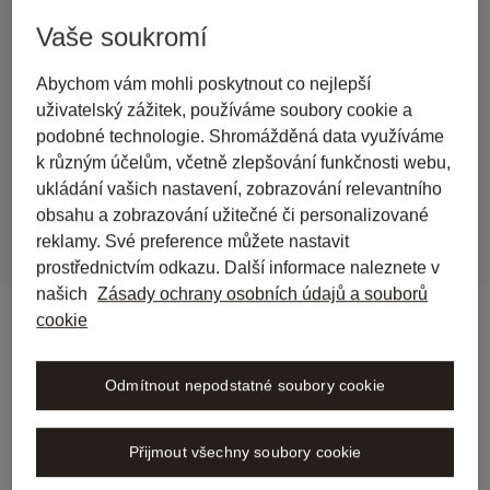
back to journal
Vaše soukromí
Wolters Kluwer’s Libra legal 
Abychom vám mohli poskytnout co nejlepší
AI workspace now available in 
uživatelský zážitek, používáme soubory cookie a
Belgium furthering pan-
podobné technologie. Shromážděná data využíváme
European expansion
k různým účelům, včetně zlepšování funkčnosti webu,
ukládání vašich nastavení, zobrazování relevantního
obsahu a zobrazování užitečné či personalizované
reklamy. Své preference můžete nastavit
prostřednictvím odkazu. Další informace naleznete v
našich
Zásady ochrany osobních údajů a souborů
cookie
Odmítnout nepodstatné soubory cookie
Přijmout všechny soubory cookie