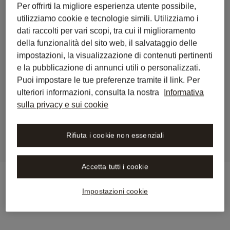
Per offrirti la migliore esperienza utente possibile,
utilizziamo cookie e tecnologie simili. Utilizziamo i
Torna alla Sala Stampa
dati raccolti per vari scopi, tra cui il miglioramento
Scrittura Legale, Diritto 
della funzionalità del sito web, il salvataggio delle
Internazionale e AI: Una 
impostazioni, la visualizzazione di contenuti pertinenti
e la pubblicazione di annunci utili o personalizzati.
Conversazione con Peter 
Puoi impostare le tue preferenze tramite il link. Per
Schüller, LL.M., Director 
ulteriori informazioni, consulta la nostra
Informativa
sulla privacy e sui cookie
Legal presso BIOTRONIK
Rifiuta i cookie non essenziali
Accetta tutti i cookie
Impostazioni cookie