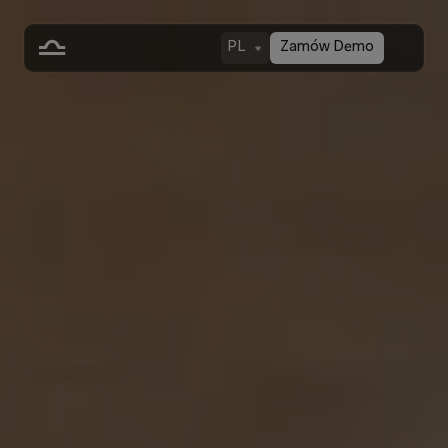
PL
Zamów Demo