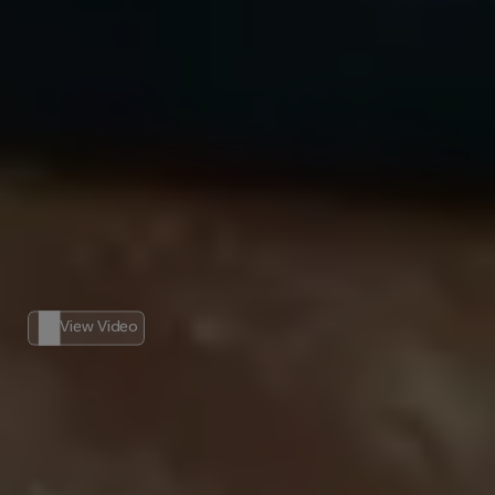
View Video
Pewność
w
każdej
sprawie
dzięki
AI