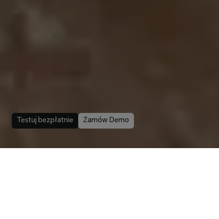
prawniczemu
opartemu
na
zaufanych
źródłach
Libra by Wolters Kluwer wyznacza nowy standard
pracy prawniczej — workspace AI oparty na wiedzy
wiodących europejskich wydawnictw prawniczych.
Testuj bezpłatnie
Zamów Demo
Zaufało nam ponad 1200 wiodących zespołów prawnych