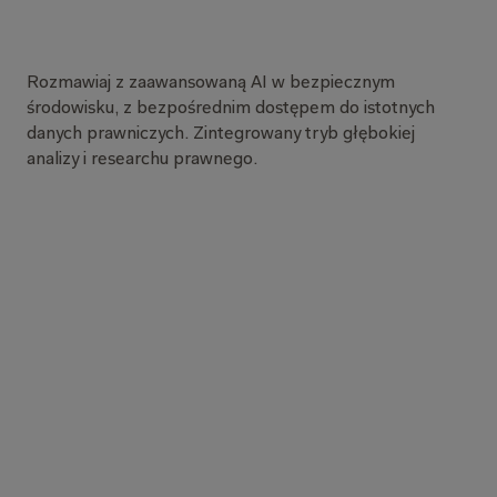
W
y
s
z
u
k
u
j
,
r
e
d
a
g
u
j
i
w
e
r
y
f
i
k
u
j
—
Rozmawiaj z zaawansowaną AI w bezpiecznym
środowisku, z bezpośrednim dostępem do istotnych
danych prawniczych. Zintegrowany tryb głębokiej
analizy i researchu prawnego.