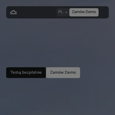
PL
Zamów Demo
J
e
d
n
o
ś
r
o
d
o
w
i
s
k
o
p
r
Testuj bezpłatnie
Zamów Demo
Welcome back. 
How can Libra help you?