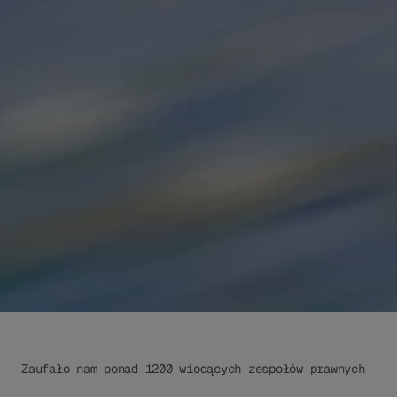
Give Libra a task or ask a question...
Tools
Research
Zaufało nam ponad 1200 wiodących zespołów prawnych