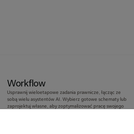
Workflow 
Usprawnij wieloetapowe zadania prawnicze, łącząc ze 
sobą wielu asystentów AI. Wybierz gotowe schematy lub 
zaprojektuj własne, aby zoptymalizować pracę swojego 
zespołu. 