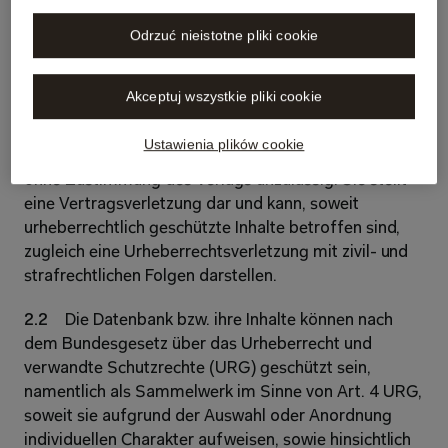
der mit dem Anmeldecode registrierten individuellen 
Odrzuć nieistotne pliki cookie
E-Mail-Adressen (Named-User-Modell); eine ohne 
Personenbezug nur auf die Höchstzahl gleichzeitiger 
Zugriffe begrenzte Nutzung (Concurrent-User-
Akceptuj wszystkie pliki cookie
Modell) ist ausgeschlossen. Die Weitergabe der 
Zugangsdaten innerhalb der Organisation der Kundin 
Ustawienia plików cookie
/ des Kunden sowie an aussenstehende Dritte ist 
ohne Zustimmung des Verlags unzulässig. Sie stellt 
eine Vertragsverletzung dar und kann, soweit 
urheberrechtlich geschützte Inhalte betroffen sind, 
zugleich eine Urheberrechtsverletzung mit zivil- und 
strafrechtlichen Folgen darstellen. 
2.2 
Die Datenbank bzw. ihre Inhalte können nach 
dem Bundesgesetz über das Urheberrecht und 
verwandte Schutzrechte (URG) geschützt sein, 
namentlich als Sammelwerk im Sinne von Art. 4 URG, 
soweit sie aufgrund der Auswahl oder Anordnung 
individuellen Charakter aufweisen, sowie hinsichtlich 