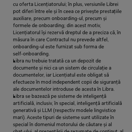
cu oferta Licențiatorului; în plus, versiunile Librei 
pot diferi între ele și în ceea ce privește prestațiile 
auxiliare, precum onboarding‑ul, precum și 
formele de onboarding; din acest motiv, 
Licențiatorul își rezervă dreptul de a preciza că, în 
măsura în care Contractul nu prevede altfel, 
onboarding‑ul este furnizat sub forma de 
self‑onboarding.
Libra nu trebuie tratată ca un depozit de 
documente și nici ca un sistem de circulație a 
documentelor, iar Licențiatul este obligat să 
efectueze în mod independent copii de siguranță 
ale documentelor introduse de acesta în Libra.
Libra se bazează pe sisteme de inteligență 
artificială, inclusiv, în special, inteligență artificială 
generativă și LLM (respectiv modele lingvistice 
mari). Aceste tipuri de sisteme sunt utilizate în 
special în domeniul motorului de căutare și al 
chat‑ului, al prezentării de rezumate de conținut, al 