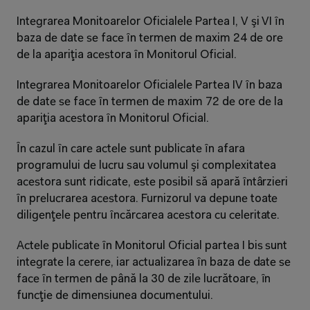
Integrarea Monitoarelor Oficialele Partea I, V şi VI ȋn 
baza de date se face ȋn termen de maxim 24 de ore 
de la apariţia acestora ȋn Monitorul Oficial.
Integrarea Monitoarelor Oficialele Partea IV ȋn baza 
de date se face ȋn termen de maxim 72 de ore de la 
apariţia acestora ȋn Monitorul Oficial.
Ȋn cazul ȋn care actele sunt publicate ȋn afara 
programului de lucru sau volumul şi complexitatea 
acestora sunt ridicate, este posibil să apară ȋntârzieri 
ȋn prelucrarea acestora. Furnizorul va depune toate 
diligenţele pentru ȋncărcarea acestora cu celeritate.
Actele publicate ȋn Monitorul Oficial partea I bis sunt 
integrate la cerere, iar actualizarea ȋn baza de date se 
face ȋn termen de până la 30 de zile lucrătoare, ȋn 
funcţie de dimensiunea documentului.