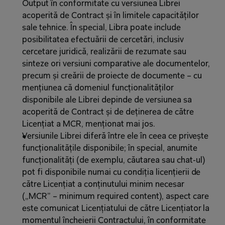
Output în conformitate cu versiunea Librei 
acoperită de Contract și în limitele capacităților 
sale tehnice. În special, Libra poate include 
posibilitatea efectuării de cercetări, inclusiv 
cercetare juridică, realizării de rezumate sau 
sinteze ori versiuni comparative ale documentelor, 
precum și creării de proiecte de documente – cu 
mențiunea că domeniul funcționalităților 
disponibile ale Librei depinde de versiunea sa 
acoperită de Contract și de deținerea de către 
Licențiat a MCR, menționat mai jos.
Versiunile Librei diferă între ele în ceea ce privește 
funcționalitățile disponibile; în special, anumite 
funcționalități (de exemplu, căutarea sau chat‑ul) 
pot fi disponibile numai cu condiția licențierii de 
către Licențiat a conținutului minim necesar 
(„MCR” – minimum required content), aspect care 
este comunicat Licențiatului de către Licențiator la 
momentul încheierii Contractului, în conformitate 