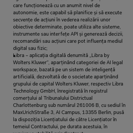
care funcționează cu un anumit nivel de 
autonomie, este capabil să planifice și să execute 
secvențe de acțiuni în vederea realizării unor 
obiective determinate, poate utiliza alte sisteme, 
instrumente sau interfețe API și generează decizii, 
recomandări sau acțiuni care pot influența mediul 
digital sau fizic;
Libra – aplicația digitală denumită „Libra by 
Wolters Kluwer”, aparținând categoriei de AI legal 
workspace, bazată pe un sistem de inteligență 
artificială, dezvoltată de o societate aparținând 
grupului de capital Wolters Kluwer, respectiv Libra 
Technology GmbH, înregistrată în registrul 
comerțului al Tribunalului Districtual 
Charlottenburg sub numărul 261006 B, cu sediul în 
MaxUrichStraße 3, AI Campus, 13355 Berlin, pusă 
la dispoziția Licențiatului de către Licențiator în 
temeiul Contractului, pe durata acestuia, în 