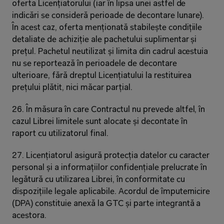
oferta Licențiatorului (iar în lipsa unei astfel de 
indicări se consideră perioade de decontare lunare). 
În acest caz, oferta menționată stabilește condițiile 
detaliate de achiziție ale pachetului suplimentar și 
prețul. Pachetul neutilizat și limita din cadrul acestuia 
nu se reportează în perioadele de decontare 
ulterioare, fără dreptul Licențiatului la restituirea 
prețului plătit, nici măcar parțial.
26. În măsura în care Contractul nu prevede altfel, în 
cazul Librei limitele sunt alocate și decontate în 
raport cu utilizatorul final.
27. Licențiatorul asigură protecția datelor cu caracter 
personal și a informațiilor confidențiale prelucrate în 
legătură cu utilizarea Librei, în conformitate cu 
dispozițiile legale aplicabile. Acordul de împuternicire 
(DPA) constituie anexă la GTC și parte integrantă a 
acestora.