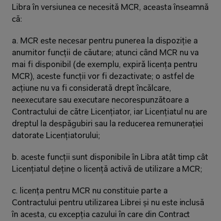
Libra în versiunea ce necesită MCR, aceasta înseamnă 
că:
a. MCR este necesar pentru punerea la dispoziție a 
anumitor funcții de căutare; atunci când MCR nu va 
mai fi disponibil (de exemplu, expiră licența pentru 
MCR), aceste funcții vor fi dezactivate; o astfel de 
acțiune nu va fi considerată drept încălcare, 
neexecutare sau executare necorespunzătoare a 
Contractului de către Licențiator, iar Licențiatul nu are 
dreptul la despăgubiri sau la reducerea remunerației 
datorate Licențiatorului;
b. aceste funcții sunt disponibile în Libra atât timp cât 
Licențiatul deține o licență activă de utilizare a MCR;
c. licența pentru MCR nu constituie parte a 
Contractului pentru utilizarea Librei și nu este inclusă 
în acesta, cu excepția cazului în care din Contract 