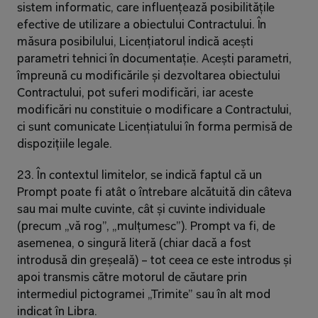
sistem informatic, care influențează posibilitățile 
efective de utilizare a obiectului Contractului. În 
măsura posibilului, Licențiatorul indică acești 
parametri tehnici în documentație. Acești parametri, 
împreună cu modificările și dezvoltarea obiectului 
Contractului, pot suferi modificări, iar aceste 
modificări nu constituie o modificare a Contractului, 
ci sunt comunicate Licențiatului în forma permisă de 
dispozițiile legale.
23. În contextul limitelor, se indică faptul că un 
Prompt poate fi atât o întrebare alcătuită din câteva 
sau mai multe cuvinte, cât și cuvinte individuale 
(precum „vă rog”, „mulțumesc”). Prompt va fi, de 
asemenea, o singură literă (chiar dacă a fost 
introdusă din greșeală) – tot ceea ce este introdus și 
apoi transmis către motorul de căutare prin 
intermediul pictogramei „Trimite” sau în alt mod 
indicat în Libra.