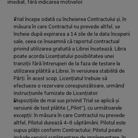
imediat, fără indicarea motivelor.
Trial începe odată cu încheierea Contractului și, în 
măsura în care Contractul nu prevede altfel, se 
încheie după expirarea a 14 zile de la data începerii 
sale, ceea ce înseamnă că raportul contractual 
privind utilizarea gratuită a Librei încetează. Libra 
poate acorda Licențiatului posibilitatea unei 
tranziții fără întreruperi de la faza de testare la 
utilizarea plătită a Librei, în versiunea stabilită de 
Părți. În acest scop, Licențiatul trebuie să 
efectueze o rezervare corespunzătoare, urmând 
instrucțiunile furnizate de Licențiator.
Dispozițiile de mai sus privind Trial se aplică și 
versiunii de test plătite („Pilot”), cu următoarele 
excepții: în măsura în care Contractul nu prevede 
altfel, Pilotul durează 4–6 săptămâni; Pilotul este 
supus plății conform Contractului; Pilotul poate 
include servicii suplimentare de implementare, în 