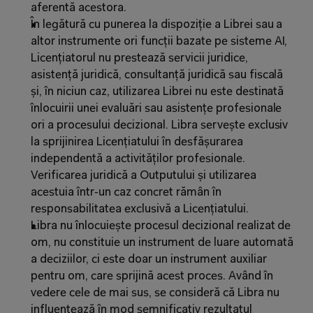
aferentă acestora.
În legătură cu punerea la dispoziție a Librei sau a 
altor instrumente ori funcții bazate pe sisteme AI, 
Licențiatorul nu prestează servicii juridice, 
asistență juridică, consultanță juridică sau fiscală 
și, în niciun caz, utilizarea Librei nu este destinată 
înlocuirii unei evaluări sau asistențe profesionale 
ori a procesului decizional. Libra servește exclusiv 
la sprijinirea Licențiatului în desfășurarea 
independentă a activităților profesionale. 
Verificarea juridică a Outputului și utilizarea 
acestuia într‑un caz concret rămân în 
responsabilitatea exclusivă a Licențiatului.
Libra nu înlocuiește procesul decizional realizat de 
om, nu constituie un instrument de luare automată 
a deciziilor, ci este doar un instrument auxiliar 
pentru om, care sprijină acest proces. Având în 
vedere cele de mai sus, se consideră că Libra nu 
influențează în mod semnificativ rezultatul 