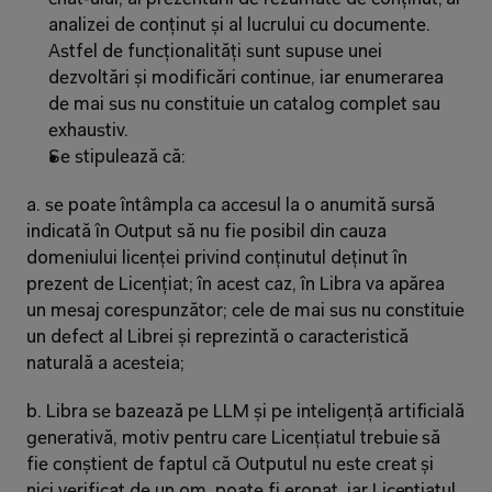
analizei de conținut și al lucrului cu documente. 
Astfel de funcționalități sunt supuse unei 
dezvoltări și modificări continue, iar enumerarea 
de mai sus nu constituie un catalog complet sau 
exhaustiv.
Se stipulează că:
a. se poate întâmpla ca accesul la o anumită sursă 
indicată în Output să nu fie posibil din cauza 
domeniului licenței privind conținutul deținut în 
prezent de Licențiat; în acest caz, în Libra va apărea 
un mesaj corespunzător; cele de mai sus nu constituie 
un defect al Librei și reprezintă o caracteristică 
naturală a acesteia;
b. Libra se bazează pe LLM și pe inteligență artificială 
generativă, motiv pentru care Licențiatul trebuie să 
fie conștient de faptul că Outputul nu este creat și 
nici verificat de un om, poate fi eronat, iar Licențiatul 