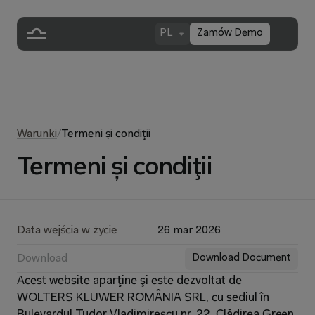
PL
Zamów Demo
Warunki
/
Termeni și condiţii
Termeni și condiţii
Data wejścia w życie
26 mar 2026
Download
Download Document
Acest website aparţine şi este dezvoltat de 
WOLTERS KLUWER ROMÂNIA SRL, cu sediul în 
Bulevardul Tudor Vladimirescu nr. 22, Clădirea Green 