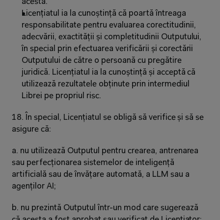
acesta.
Licențiatul ia la cunoștință că poartă întreaga 
responsabilitate pentru evaluarea corectitudinii, 
adecvării, exactității și completitudinii Outputului, 
în special prin efectuarea verificării și corectării 
Outputului de către o persoană cu pregătire 
juridică. Licențiatul ia la cunoștință și acceptă că 
utilizează rezultatele obținute prin intermediul 
Librei pe propriul risc.
18. În special, Licențiatul se obligă să verifice și să se 
asigure că:
a. nu utilizează Outputul pentru crearea, antrenarea 
sau perfecționarea sistemelor de inteligență 
artificială sau de învățare automată, a LLM sau a 
agenților AI;
b. nu prezintă Outputul într-un mod care sugerează 
că acesta a fost aprobat sau verificat de Licențiator;