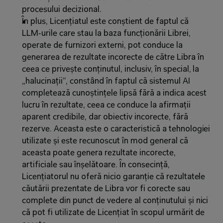
procesului decizional.
În plus, Licențiatul este conștient de faptul că 
LLM‑urile care stau la baza funcționării Librei, 
operate de furnizori externi, pot conduce la 
generarea de rezultate incorecte de către Libra în 
ceea ce privește conținutul, inclusiv, în special, la 
„halucinații”, constând în faptul că sistemul AI 
completează cunoștințele lipsă fără a indica acest 
lucru în rezultate, ceea ce conduce la afirmații 
aparent credibile, dar obiectiv incorecte, fără 
rezerve. Aceasta este o caracteristică a tehnologiei 
utilizate și este recunoscut în mod general că 
aceasta poate genera rezultate incorecte, 
artificiale sau înșelătoare. În consecință, 
Licențiatorul nu oferă nicio garanție că rezultatele 
căutării prezentate de Libra vor fi corecte sau 
complete din punct de vedere al conținutului și nici 
că pot fi utilizate de Licențiat în scopul urmărit de 