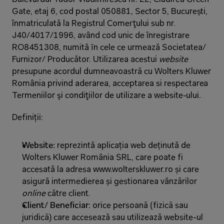
Gate, etaj 6, cod postal 050881, Sector 5, București, 
înmatriculată la Registrul Comerţului sub nr. 
J40/4017/1996, având cod unic de înregistrare 
RO8451308, numită ȋn cele ce urmează Societatea/ 
Furnizor/ Producător. Utilizarea acestui 
website 
presupune acordul dumneavoastră cu Wolters Kluwer 
România privind aderarea, acceptarea si respectarea 
Termeniilor şi condiţiilor de utilizare a website-ului.
Definiții:
Website: 
reprezintă aplicația web deținută de 
Wolters Kluwer România SRL, care poate fi 
accesată la adresa www.wolterskluwer.ro și care 
asigură intermedierea și gestionarea vânzărilor 
online 
către client.
Client/ Beneficiar: 
orice persoană (fizică sau 
juridică) care accesează sau utilizează website-ul 