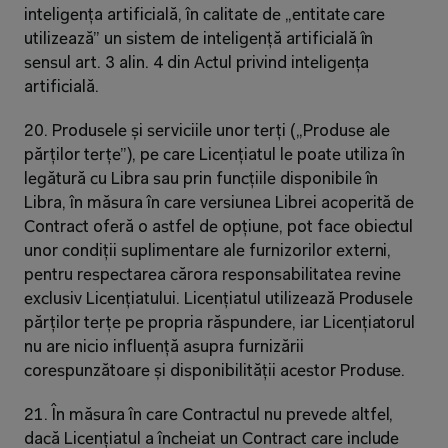
inteligența artificială, în calitate de „entitate care 
utilizează” un sistem de inteligență artificială în 
sensul art. 3 alin. 4 din Actul privind inteligența 
artificială.
20. Produsele și serviciile unor terți („Produse ale 
părților terțe”), pe care Licențiatul le poate utiliza în 
legătură cu Libra sau prin funcțiile disponibile în 
Libra, în măsura în care versiunea Librei acoperită de 
Contract oferă o astfel de opțiune, pot face obiectul 
unor condiții suplimentare ale furnizorilor externi, 
pentru respectarea cărora responsabilitatea revine 
exclusiv Licențiatului. Licențiatul utilizează Produsele 
părților terțe pe propria răspundere, iar Licențiatorul 
nu are nicio influență asupra furnizării 
corespunzătoare și disponibilității acestor Produse.
21. În măsura în care Contractul nu prevede altfel, 
dacă Licențiatul a încheiat un Contract care include 