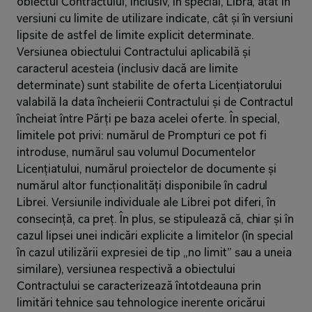
obiectul Contractului, inclusiv, în special, Libra, atât în 
versiuni cu limite de utilizare indicate, cât și în versiuni 
lipsite de astfel de limite explicit determinate. 
Versiunea obiectului Contractului aplicabilă și 
caracterul acesteia (inclusiv dacă are limite 
determinate) sunt stabilite de oferta Licențiatorului 
valabilă la data încheierii Contractului și de Contractul 
încheiat între Părți pe baza acelei oferte. În special, 
limitele pot privi: numărul de Prompturi ce pot fi 
introduse, numărul sau volumul Documentelor 
Licențiatului, numărul proiectelor de documente și 
numărul altor funcționalități disponibile în cadrul 
Librei. Versiunile individuale ale Librei pot diferi, în 
consecință, ca preț. În plus, se stipulează că, chiar și în 
cazul lipsei unei indicări explicite a limitelor (în special 
în cazul utilizării expresiei de tip „no limit” sau a uneia 
similare), versiunea respectivă a obiectului 
Contractului se caracterizează întotdeauna prin 
limitări tehnice sau tehnologice inerente oricărui 