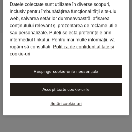
internațional și IA:
Datele colectate sunt utilizate în diverse scopuri,
inclusiv pentru îmbunătățirea funcționalității site-ului
web, salvarea setărilor dumneavoastră, afișarea
conținutului relevant și prezentarea de reclame utile
sau personalizate. Puteți selecta preferințele prin
intermediul linkului. Pentru mai multe informații, vă
rugăm să consultați
Politica de confidențialitate și
cookie-uri
Respinge cookie-urile neesențiale
Accept toate cookie-urile
Setări cookie-uri