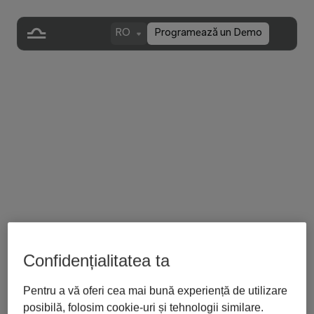
RO
Programează un Demo
Confidențialitatea ta
înapoi la jurnal
Redactare juridică, drept 
Pentru a vă oferi cea mai bună experiență de utilizare
posibilă, folosim cookie-uri și tehnologii similare.