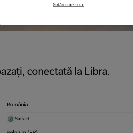
Setări cookie-uri
azați, conectată la Libra.
România
Sintact