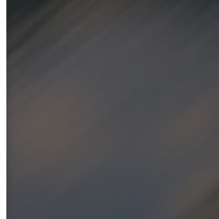
î
n
c
r
e
d
e
r
e