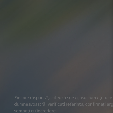
B
a
z
a
t
p
e
Fiecare răspuns își citează sursa, așa cum ați face 
dumneavoastră. Verificați referința, confirmați ar
semnați cu încredere.