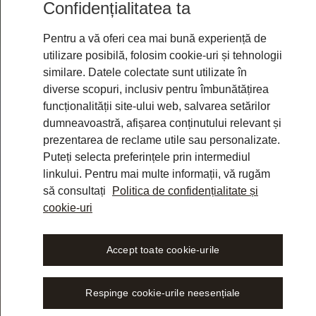
Confidențialitatea ta
s
u
r
s
e
l
e
d
e
Pentru a vă oferi cea mai bună experiență de
utilizare posibilă, folosim cookie-uri și tehnologii
similare. Datele colectate sunt utilizate în
diverse scopuri, inclusiv pentru îmbunătățirea
funcționalității site-ului web, salvarea setărilor
dumneavoastră, afișarea conținutului relevant și
prezentarea de reclame utile sau personalizate.
Puteți selecta preferințele prin intermediul
linkului. Pentru mai multe informații, vă rugăm
să consultați
Politica de confidențialitate și
cookie-uri
Accept toate cookie-urile
și
gumentul și
Respinge cookie-urile neesențiale