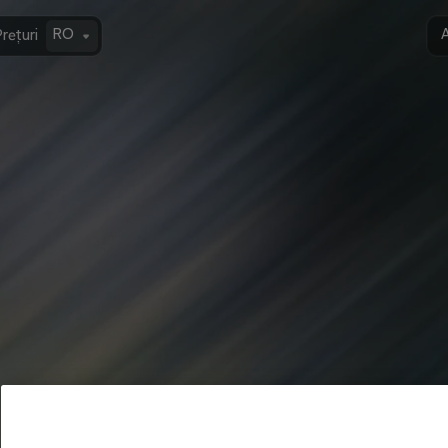
RO
A
rețuri