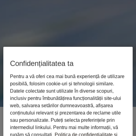
U
t
i
l
i
z
a
ț
i
L
i
b
r
a
u
n
d
e
s
e
p
e
t
r
e
c
e
m
u
n
c
a
r
e
a
l
ă
Confidențialitatea ta
Transformați instrumentele dvs. într-un spațiu
juridic inteligent. Libra Add-ins aduc asistența IA
Pentru a vă oferi cea mai bună experiență de utilizare
direct acolo unde lucrați.
posibilă, folosim cookie-uri și tehnologii similare.
Datele colectate sunt utilizate în diverse scopuri,
Testează gratuit
inclusiv pentru îmbunătățirea funcționalității site-ului
web, salvarea setărilor dumneavoastră, afișarea
conținutului relevant și prezentarea de reclame utile
sau personalizate. Puteți selecta preferințele prin
intermediul linkului. Pentru mai multe informații, vă
rugăm să consultați
Politica de confidențialitate și