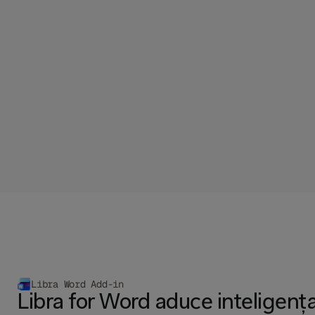
Nu mai începeți cu o pagină goală – începeți 
cu Libra
Aflați mai multe
Libra Word Add-in
Libra for Word aduce inteligența