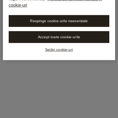
cookie-uri
Integrați
Libra
în
instrumentele
Respinge cookie-urile neesențiale
Accept toate cookie-urile
Setări cookie-uri
Inbox-ul, acum mai inteligent
Aflați mai multe