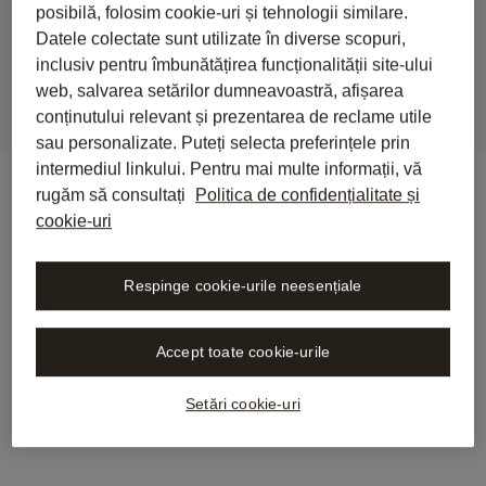
posibilă, folosim cookie-uri și tehnologii similare.
activității juridice
Datele colectate sunt utilizate în diverse scopuri,
inclusiv pentru îmbunătățirea funcționalității site-ului
web, salvarea setărilor dumneavoastră, afișarea
conținutului relevant și prezentarea de reclame utile
sau personalizate. Puteți selecta preferințele prin
intermediul linkului. Pentru mai multe informații, vă
rugăm să consultați
Politica de confidențialitate și
cookie-uri
Respinge cookie-urile neesențiale
Accept toate cookie-urile
Setări cookie-uri