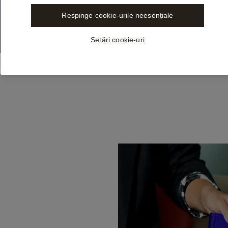
ork. Libra
 source, so your
Respinge cookie-urile neesențiale
 demand.
Setări cookie-uri