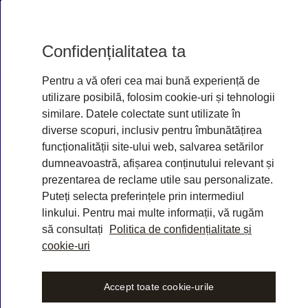
Confidențialitatea ta
S
t
ä
m
p
f
l
i
|
L
i
b
r
a
Pentru a vă oferi cea mai bună experiență de
utilizare posibilă, folosim cookie-uri și tehnologii
f
i
d
e
n
c
e
i
n
e
v
e
r
y
similare. Datele colectate sunt utilizate în
diverse scopuri, inclusiv pentru îmbunătățirea
funcționalității site-ului web, salvarea setărilor
dumneavoastră, afișarea conținutului relevant și
prezentarea de reclame utile sau personalizate.
Puteți selecta preferințele prin intermediul
linkului. Pentru mai multe informații, vă rugăm
să consultați
Politica de confidențialitate și
cookie-uri
Accept toate cookie-urile