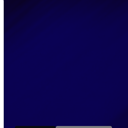
c
a
s
e
.