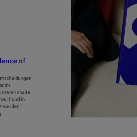
dence of
 Entscheidungen
ar im
unsere Inhalte
twurf und in
t werden.”
g