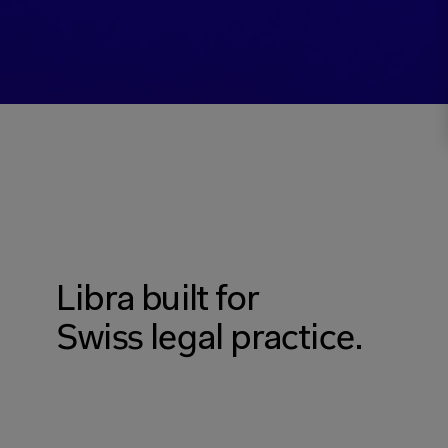
Bring authoritative Swiss legal content into your daily w
researches across Stämpfli's full library and cites every
answers rest on the local authority that Swiss matters
Libra built for 
Swiss legal practice.