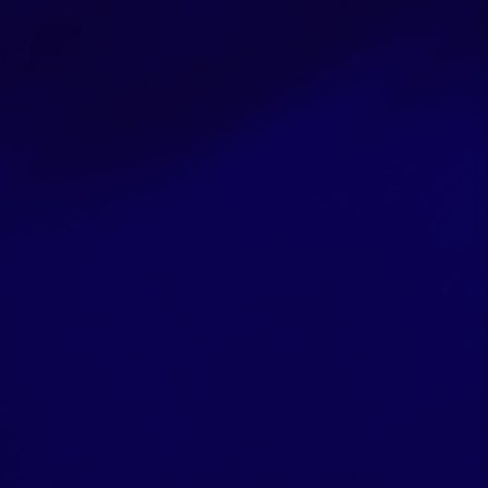
C
o
n